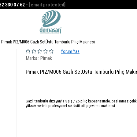
532 330 37 62 -
[email protected]
Favorilerim
0
Pimak PI2/M006 Gazlı SetÜstü Tamburlu Piliç Makinesi
Yorum Yaz
Marka
:
Pimak
Pimak PI2/M006 Gazlı SetÜstü Tamburlu Piliç Maki
Gazlı tamburlu dizaynıyla 5 şiş / 25 piliç kapasitesinde, paslanmaz çelik
yüksek verimli profesyonel set üstü piliç çevirme makinesi.