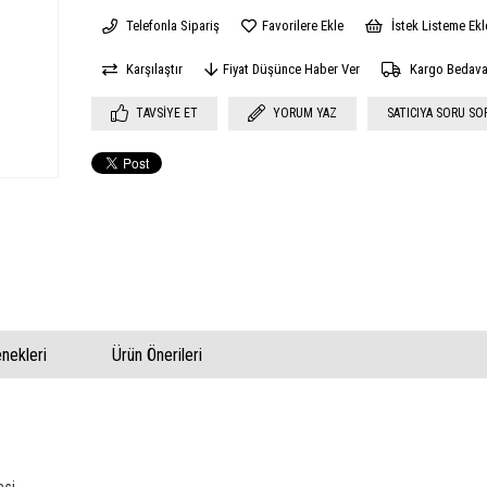
Telefonla Sipariş
Favorilere Ekle
İstek Listeme Ekl
Karşılaştır
Fiyat Düşünce Haber Ver
Kargo Bedav
TAVSIYE ET
YORUM YAZ
SATICIYA SORU SO
ekleri
Ürün Önerileri