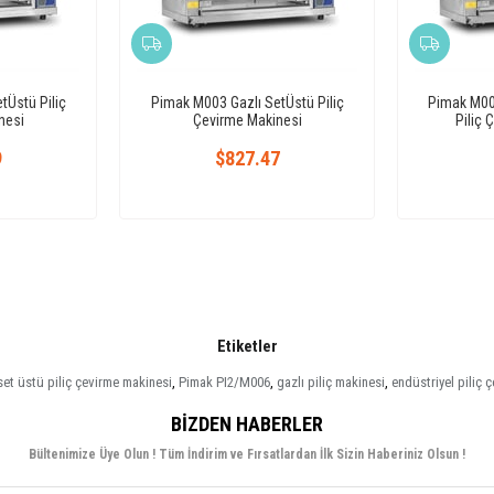
tÜstü Piliç
Pimak M003 Gazlı SetÜstü Piliç
Pimak M002
nesi
Çevirme Makinesi
Piliç 
9
$827.47
Etiketler
set üstü piliç çevirme makinesi
,
Pimak PI2/M006
,
gazlı piliç makinesi
,
endüstriyel piliç 
BIZDEN HABERLER
Bültenimize Üye Olun ! Tüm İndirim ve Fırsatlardan İlk Sizin Haberiniz Olsun !