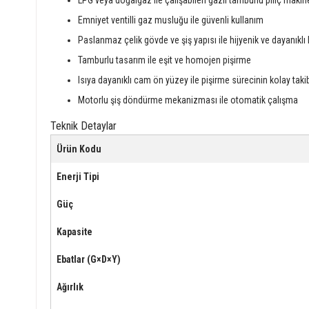
LPG veya doğalgaz ile çalışabilen gazlı tamburlu piliç makin
Emniyet ventilli gaz musluğu ile güvenli kullanım
Paslanmaz çelik gövde ve şiş yapısı ile hijyenik ve dayanıklı
Tamburlu tasarım ile eşit ve homojen pişirme
Isıya dayanıklı cam ön yüzey ile pişirme sürecinin kolay taki
Motorlu şiş döndürme mekanizması ile otomatik çalışma
Teknik Detaylar
Ürün Kodu
Enerji Tipi
Güç
Kapasite
Ebatlar (G×D×Y)
Ağırlık