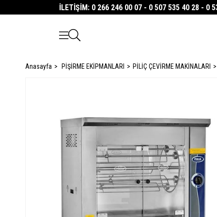
İLETİŞİM: 0 266 246 00 07 - 0 507 535 40 28 - 0 
Anasayfa
PİŞİRME EKİPMANLARI
PİLİÇ ÇEVİRME MAKİNALARI