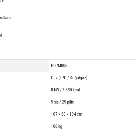
esi
 kullanım
bi
PI2/M006
Gaz (LPG / Doğalgaz)
8 kW / 6.880 kcal
5 şiş / 25 piliç
107 × 60 × 104 cm
106 kg