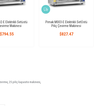
-E Elektrikli Setüstü
Pimak M003-E Elektrikli SetÜstü
Çevirme Makinesi
Piliç Çevirme Makinesi
$794.55
$827.47
çevirme
,
25 piliç kapasite makinesi
,