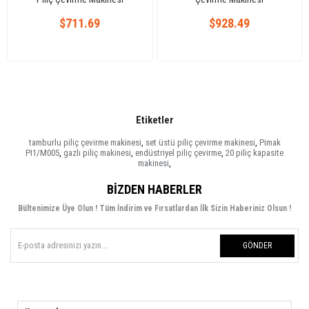
$711.69
$928.49
Etiketler
tamburlu piliç çevirme makinesi
,
set üstü piliç çevirme makinesi
,
Pimak
PI1/M005
,
gazlı piliç makinesi
,
endüstriyel piliç çevirme
,
20 piliç kapasite
makinesi
,
BIZDEN HABERLER
Bültenimize Üye Olun ! Tüm İndirim ve Fırsatlardan İlk Sizin Haberiniz Olsun !
GÖNDER