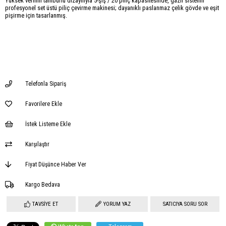
Yüksek verimli tamburlu dizaynıyla 5-şiş / 20 piliç kapasitesinde, gazlı sistemli
profesyonel set üstü piliç çevirme makinesi; dayanıklı paslanmaz çelik gövde ve eşit
pişirme için tasarlanmış.
Telefonla Sipariş
Favorilere Ekle
İstek Listeme Ekle
Karşılaştır
Fiyat Düşünce Haber Ver
Kargo Bedava
TAVSIYE ET
YORUM YAZ
SATICIYA SORU SOR