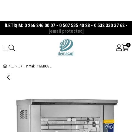
İLETİŞİM: 0 266 246 00 07 - 0 507 535 40 28 - 0 532 330 37 62 -
[email protected]
0
Pimak PI1/M005 Gazlı SetÜstü Tamburlu Piliç Makinesi