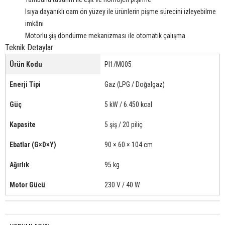
Isıya dayanıklı cam ön yüzey ile ürünlerin pişme sürecini izleyebilme
imkânı
Motorlu şiş döndürme mekanizması ile otomatik çalışma
Teknik Detaylar
Ürün Kodu
PI1/M005
Enerji Tipi
Gaz (LPG / Doğalgaz)
Güç
5 kW / 6.450 kcal
Kapasite
5 şiş / 20 piliç
Ebatlar (G×D×Y)
90 × 60 × 104 cm
Ağırlık
95 kg
Motor Gücü
230 V / 40 W