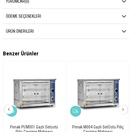
YORUMLAR
(0)
ÖDEME SEÇENEKLERI
ÜRÜN ÖNERILERI
Benzer Ürünler
Pimak PI/M001 Gazlı Setüstü
Pimak M004 Gazlı SetÜstü Piliç
Piliç Çevirme Makinesi
Çevirme Makinesi