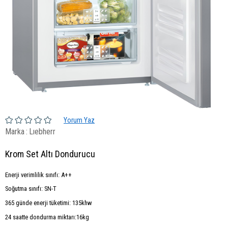
Yorum Yaz
Marka
:
Lıebherr
Krom Set Altı Dondurucu
Enerji verimlilik sınıfı: A++
Soğutma sınıfı: SN-T
365 günde enerji tüketimi: 135khw
24 saatte dondurma miktarı:16kg