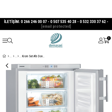
İLETİŞİM: 0 266 246 00 07 - 0 507 535 40 28 - 0 532 330 37 62 -
[email protected]
0
Krom Set Altı Dondurucu