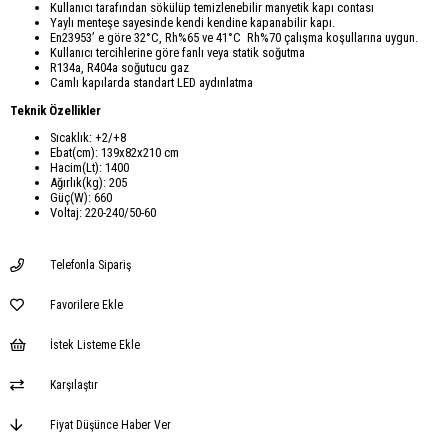
Kullanıcı tarafından sökülüp temizlenebilir manyetik kapı contası
Yaylı menteşe sayesinde kendi kendine kapanabilir kapı.
En23953’ e göre 32°C, Rh%65 ve 41°C Rh%70 çalışma koşullarına uygun.
Kullanıcı tercihlerine göre fanlı veya statik soğutma
R134a, R404a soğutucu gaz
Camlı kapılarda standart LED aydınlatma
Teknik Özellikler
Sıcaklık: +2/+8
Ebat(cm): 139x82x210 cm
Hacim(Lt): 1400
Ağırlık(kg): 205
Güç(W): 660
Voltaj: 220-240/50-60
Telefonla Sipariş
Favorilere Ekle
İstek Listeme Ekle
Karşılaştır
Fiyat Düşünce Haber Ver