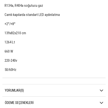
R134a, R404a soğutucu gaz
Camlı kapılarda standart LED aydınlatma
+2°/+8°
139x82x210 cm
1264 Lt
660 W
220-240v
50/60Hz
YORUMLAR
(0)
ÖDEME SEÇENEKLERI