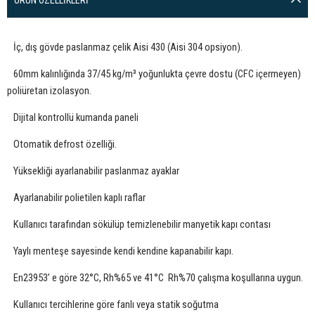
İç, dış gövde paslanmaz çelik Aisi 430 (Aisi 304 opsiyon).
60mm kalınlığında 37/45 kg/m³ yoğunlukta çevre dostu (CFC içermeyen)
poliüretan izolasyon.
Dijital kontrollü kumanda paneli
Otomatik defrost özelliği.
Yüksekliği ayarlanabilir paslanmaz ayaklar
Ayarlanabilir polietilen kaplı raflar
Kullanıcı tarafından sökülüp temizlenebilir manyetik kapı contası
Yaylı menteşe sayesinde kendi kendine kapanabilir kapı.
En23953’ e göre 32°C, Rh%65 ve 41°C Rh%70 çalışma koşullarına uygun.
Kullanıcı tercihlerine göre fanlı veya statik soğutma