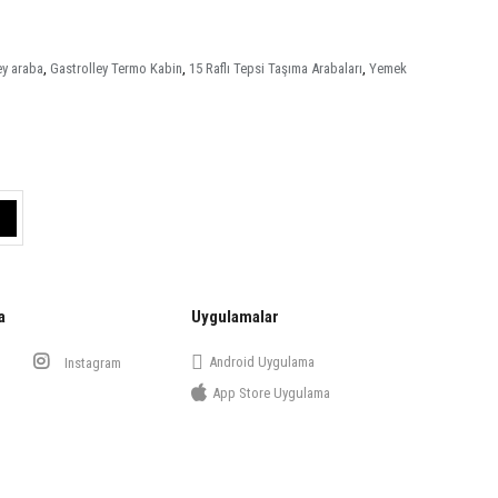
ey araba
,
Gastrolley Termo Kabin
,
15 Raflı Tepsi Taşıma Arabaları
,
Yemek
a
Uygulamalar
Android Uygulama
Instagram
App Store Uygulama