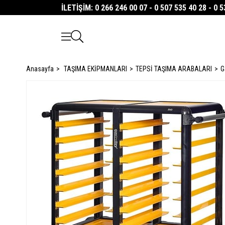
İLETİŞİM: 0 266 246 00 07 - 0 507 535 40 28 - 0 
Anasayfa
TAŞIMA EKİPMANLARI
TEPSİ TAŞIMA ARABALARI
G