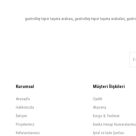
gastrolley tepsi taşıma arabası
,
gastrolley tepsi taşıma arabaları
,
gastro
Kurumsal
Müşteri İlişkileri
Anasayfa
Üyelik
Hakkımızda
Alışveriş
İletişim
Kargo & Teslimat
Projelerimiz
Banka Hesap Numaralarımı
Referanslarımız
İptal ve İade Şartları