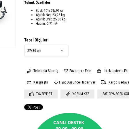
Teknik Özellikler
Ebat: 101x71x99 cm
Ağırlık Net: 23,25 kg
Ağırlık Brüt: 25,00 kg
Hacim: 0,71 m²
Tepsi Ölçüleri
Telefonla Sipariş
Favorilere Ekle
İstek Listeme Ekl
Karşılaştır
Fiyat Düşünce Haber Ver
Kargo Bedav
TAVSIYE ET
YORUM YAZ
SATICIYA SORU SO