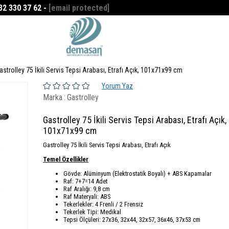
532 330 37 62 -
[email protected]
Favorilerim
0
astrolley 75 İkili Servis Tepsi Arabası, Etrafı Açık, 101x71x99 cm
Yorum Yaz
Marka
:
Gastrolley
Gastrolley 75 İkili Servis Tepsi Arabası, Etrafı Açık,
101x71x99 cm
Gastrolley 75 İkili Servis Tepsi Arabası, Etrafı Açık
Temel Özellikler
Gövde: Alüminyum (Elektrostatik Boyalı) + ABS Kapamalar
Raf: 7+7=14 Adet
Raf Aralığı: 9,8 cm
Raf Materyali: ABS
Tekerlekler: 4 Frenli / 2 Frensiz
Tekerlek Tipi: Medikal
Tepsi Ölçüleri: 27x36, 32x44, 32x57, 36x46, 37x53 cm