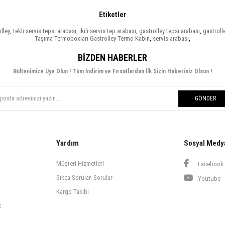
Etiketler
lley
,
tekli servis tepsi arabası
,
ikili servis tep arabası
,
gastrolley tepsi arabası
,
gastroll
Taşıma Termoboxları Gastrolley Termo Kabin
,
servis arabası
,
BIZDEN HABERLER
Bültenimize Üye Olun ! Tüm İndirim ve Fırsatlardan İlk Sizin Haberiniz Olsun !
GÖNDER
Yardım
Sosyal Medy
Müşteri Hizmetleri
Facebook
Sıkça Sorulan Sorular
Youtube
Kargo Takibi
z