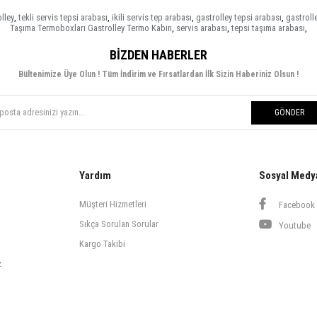
lley
,
tekli servis tepsi arabası
,
ikili servis tep arabası
,
gastrolley tepsi arabası
,
gastroll
Taşıma Termoboxları Gastrolley Termo Kabin
,
servis arabası
,
tepsi taşıma arabası
,
BIZDEN HABERLER
Bültenimize Üye Olun ! Tüm İndirim ve Fırsatlardan İlk Sizin Haberiniz Olsun !
GÖNDER
Yardım
Sosyal Medy
Müşteri Hizmetleri
Facebook
Sıkça Sorulan Sorular
Youtube
Kargo Takibi
z