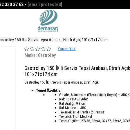
532 330 37 62 -
[email protected]
Favorilerim
0
astrolley 150 İkili Servis Tepsi Arabası, Etrafı Açık, 101x71x174 cm
Yorum Yaz
Marka
:
Gastrolley
Gastrolley 150 İkili Servis Tepsi Arabası, Etrafı Açık
101x71x174 cm
Gastrolley 150 İkili Servis Tepsi Arabası, Etrafı Açık
Temel Özellikler
Gövde: Alüminyum (Elektrostatik Boyalı) + ABS 
Raf: 15+15=30 Adet
Raf Aralığı: 9,8 cm
Raf Materyali: ABS
Tekerlekler: 4 Frenli / 2 Frensiz
Tekerlek Tipi: Medikal
Tepsi Ölçüleri: 27x36, 32x44, 32x57, 36x46, 37x