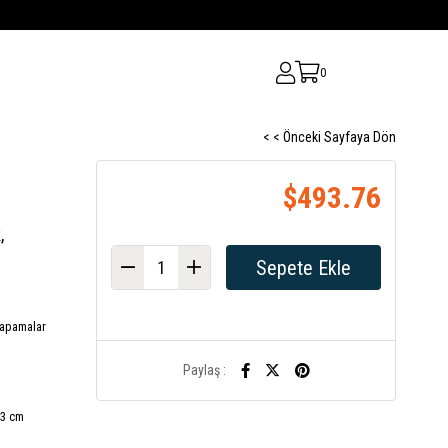
0
< < Önceki Sayfaya Dön
$493.76
,
Kapamalar
Paylaş :
53 cm