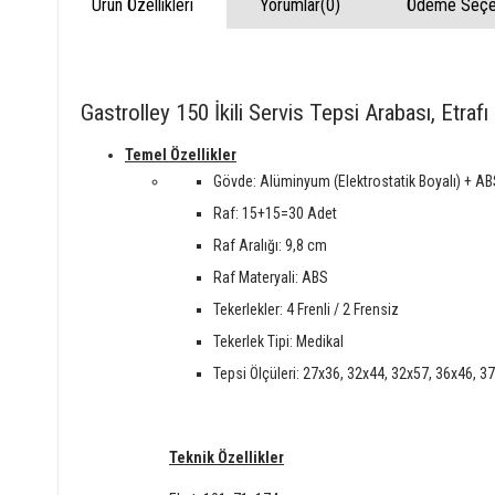
Ürün Özellikleri
Yorumlar
(0)
Ödeme Seçen
Gastrolley 150 İkili Servis Tepsi Arabası, Etrafı
Temel Özellikler
Gövde: Alüminyum (Elektrostatik Boyalı) + A
Raf: 15+15=30 Adet
Raf Aralığı: 9,8 cm
Raf Materyali: ABS
Tekerlekler: 4 Frenli / 2 Frensiz
Tekerlek Tipi: Medikal
Tepsi Ölçüleri: 27x36, 32x44, 32x57, 36x46, 
Teknik Özellikler