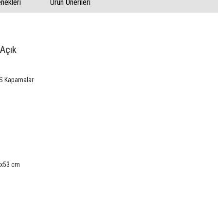
ekleri
Ürün Önerileri
 Açık
BS Kapamalar
37x53 cm