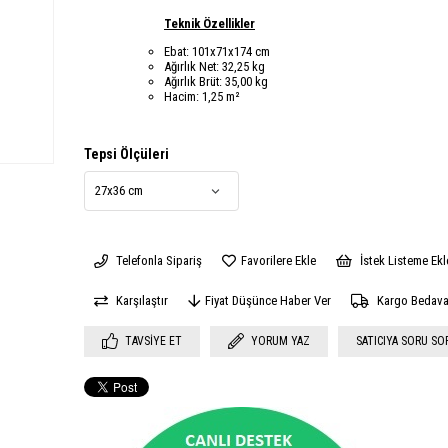
Teknik Özellikler
Ebat: 101x71x174 cm
Ağırlık Net: 32,25 kg
Ağırlık Brüt: 35,00 kg
Hacim: 1,25 m²
Tepsi Ölçüleri
Telefonla Sipariş
Favorilere Ekle
İstek Listeme Ekl
Karşılaştır
Fiyat Düşünce Haber Ver
Kargo Bedav
TAVSIYE ET
YORUM YAZ
SATICIYA SORU SO