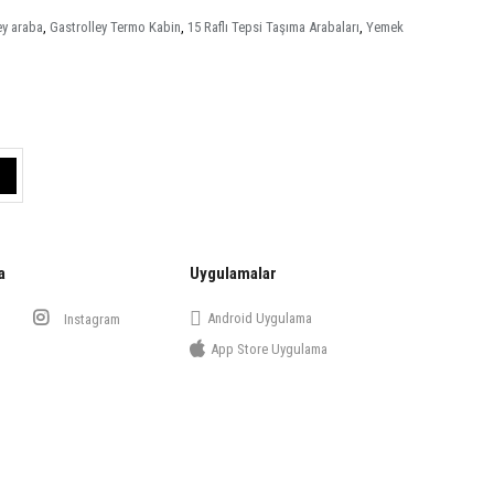
ey araba
,
Gastrolley Termo Kabin
,
15 Raflı Tepsi Taşıma Arabaları
,
Yemek
a
Uygulamalar
Android Uygulama
Instagram
App Store Uygulama