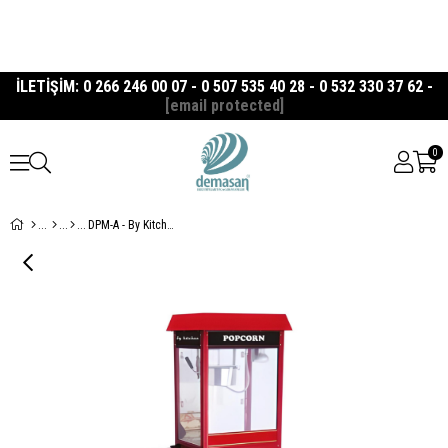
İLETİŞİM: 0 266 246 00 07 - 0 507 535 40 28 - 0 532 330 37 62 -
[email protected]
0
DPM-A - By Kitchen Arabalı Popcorn Mısır Patlatma Makinesi, Kırmızı