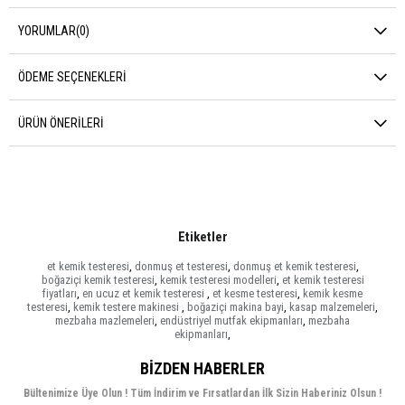
YORUMLAR
(0)
ÖDEME SEÇENEKLERI
ÜRÜN ÖNERILERI
Etiketler
et kemik testeresi
,
donmuş et testeresi
,
donmuş et kemik testeresi
,
boğaziçi kemik testeresi
,
kemik testeresi modelleri
,
et kemik testeresi
fiyatları
,
en ucuz et kemik testeresi
,
et kesme testeresi
,
kemik kesme
testeresi
,
kemik testere makinesi
,
boğaziçi makina bayi
,
kasap malzemeleri
,
mezbaha mazlemeleri
,
endüstriyel mutfak ekipmanları
,
mezbaha
ekipmanları
,
BIZDEN HABERLER
Bültenimize Üye Olun ! Tüm İndirim ve Fırsatlardan İlk Sizin Haberiniz Olsun !