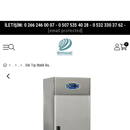
İLETİŞİM: 0 266 246 00 07 - 0 507 535 40 28 - 0 532 330 37 62 -
[email protected]
0
Dik Tip Statik Buzdolabı Tek Kapılı