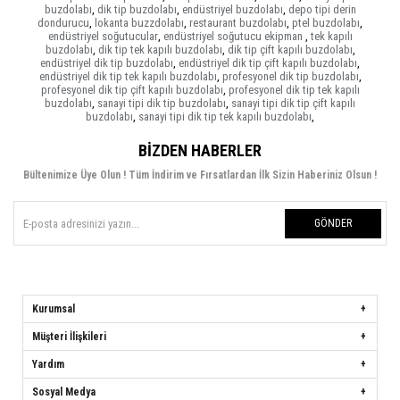
buzdolabı
,
dik tip buzdolabı
,
endüstriyel buzdolabı
,
depo tipi derin
dondurucu
,
lokanta buzzdolabı
,
restaurant buzdolabı
,
ptel buzdolabı
,
endüstriyel soğutucular
,
endüstriyel soğutucu ekipman
,
tek kapılı
buzdolabı
,
dik tip tek kapılı buzdolabı
,
dik tip çift kapılı buzdolabı
,
endüstriyel dik tip buzdolabı
,
endüstriyel dik tip çift kapılı buzdolabı
,
endüstriyel dik tip tek kapılı buzdolabı
,
profesyonel dik tip buzdolabı
,
profesyonel dik tip çift kapılı buzdolabı
,
profesyonel dik tip tek kapılı
buzdolabı
,
sanayi tipi dik tip buzdolabı
,
sanayi tipi dik tip çift kapılı
buzdolabı
,
sanayi tipi dik tip tek kapılı buzdolabı
,
BIZDEN HABERLER
Bültenimize Üye Olun ! Tüm İndirim ve Fırsatlardan İlk Sizin Haberiniz Olsun !
GÖNDER
Kurumsal
Müşteri İlişkileri
Yardım
Sosyal Medya