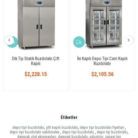
Dik Tip Statik Buzdolabı Çift
İki Kapılı Depo Tipi Cam Kapılı
Kapılı
Buzdolabı
$2,228.15
$2,105.56
Etiketler
depo tipi buzdolabı
,
çift kapılı buzdolabı
,
depo tipi buzdolabı fiyatları
,
depo tipi buzdolabi sahibinden
,
depo tipi buzdolabı
,
depo tip buzdolabı
,
dampak otel ekipmanları
,
dampak buzdolabı
,
ndustrio
,
sanayi tipi