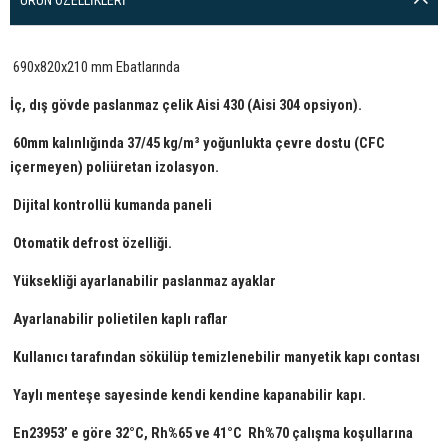
690x820x210 mm Ebatlarında
İç, dış gövde paslanmaz çelik Aisi 430 (Aisi 304 opsiyon).
60mm kalınlığında 37/45 kg/m³ yoğunlukta çevre dostu (CFC
içermeyen) poliüretan izolasyon.
Dijital kontrollü kumanda paneli
Otomatik defrost özelliği.
Yüksekliği ayarlanabilir paslanmaz ayaklar
Ayarlanabilir polietilen kaplı raflar
Kullanıcı tarafından sökülüp temizlenebilir manyetik kapı contası
Yaylı menteşe sayesinde kendi kendine kapanabilir kapı.
En23953’ e göre 32°C, Rh%65 ve 41°C Rh%70 çalışma koşullarına