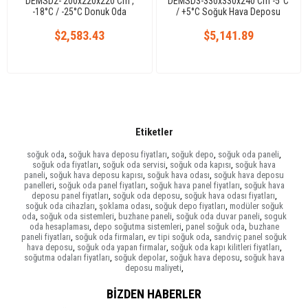
DEMSD2- 200x220x220 Cm ,
DEMSD3-330x330x240 Cm -5°C
-18°C / -25°C Donuk Oda
/ +5°C Soğuk Hava Deposu
$2,583.43
$5,141.89
Etiketler
soğuk oda
,
soğuk hava deposu fiyatları
,
soğuk depo
,
soğuk oda paneli
,
soğuk oda fiyatları
,
soğuk oda servisi
,
soğuk oda kapısı
,
soğuk hava
paneli
,
soğuk hava deposu kapısı
,
soğuk hava odası
,
soğuk hava deposu
panelleri
,
soğuk oda panel fiyatları
,
soğuk hava panel fiyatları
,
soğuk hava
deposu panel fiyatları
,
soğuk oda deposu
,
soğuk hava odası fiyatları
,
soğuk oda cihazları
,
şoklama odası
,
soğuk depo fiyatları
,
modüler soğuk
oda
,
soğuk oda sistemleri
,
buzhane paneli
,
soğuk oda duvar paneli
,
soguk
oda hesaplaması
,
depo soğutma sistemleri
,
panel soğuk oda
,
buzhane
paneli fiyatları
,
soğuk oda firmaları
,
ev tipi soğuk oda
,
sandviç panel soğuk
hava deposu
,
soğuk oda yapan firmalar
,
soğuk oda kapı kilitleri fiyatları
,
soğutma odaları fiyatları
,
soğuk depolar
,
soğuk hava deposu
,
soğuk hava
deposu maliyeti
,
BIZDEN HABERLER