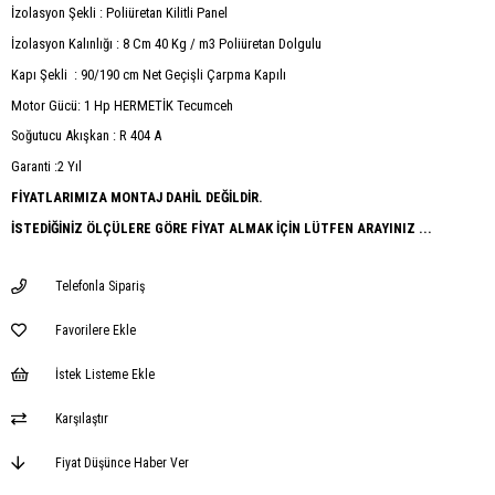
İzolasyon Şekli : Poliüretan Kilitli Panel
İzolasyon Kalınlığı : 8 Cm 40 Kg / m3 Poliüretan Dolgulu
Kapı Şekli : 90/190 cm Net Geçişli Çarpma Kapılı
Motor Gücü: 1 Hp HERMETİK Tecumceh
Soğutucu Akışkan : R 404 A
Garanti :2 Yıl
FİYATLARIMIZA MONTAJ DAHİL DEĞİLDİR.
İSTEDİĞİNİZ ÖLÇÜLERE GÖRE FİYAT ALMAK İÇİN LÜTFEN ARAYINIZ ...
Telefonla Sipariş
Favorilere Ekle
İstek Listeme Ekle
Karşılaştır
Fiyat Düşünce Haber Ver