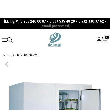
İLETİŞİM: 0 266 246 00 07 - 0 507 535 40 28 - 0 532 330 37 62 -
[email protected]
0
DEMSD1- 200x216x200 Cm -5°C / +5°C Soğuk Hava Deposu