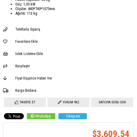
Güç: 1,05 kW
Ölçüler: 840*740*1075mm
Ağırlık: 113 kg
Telefonla Sipariş
Favorilere Ekle
İstek Listeme Ekle
Karşılaştır
Fiyat Düşünce Haber Ver
Kargo Bedava
TAVSIYE ET
YORUM YAZ
SATICIYA SORU SOR
WhatsApp
Telegram
$3,609.54