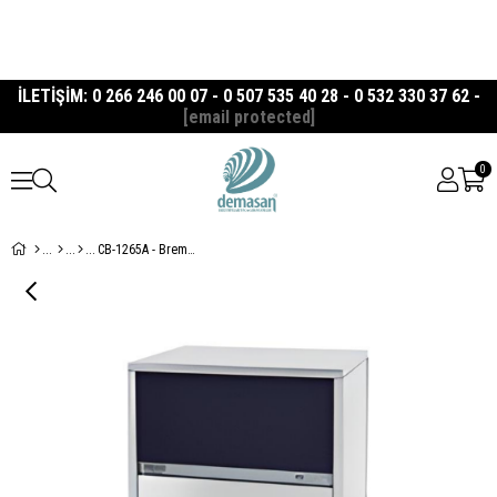
İLETİŞİM: 0 266 246 00 07 - 0 507 535 40 28 - 0 532 330 37 62 -
[email protected]
0
CB-1265A - Brema Buz Makinesi, 65 Kg Kendinden Hazneli, 130 Kg/Gün Kapasiteli