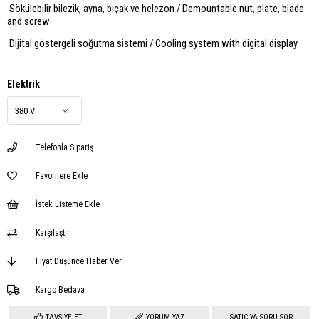
Sökülebilir bilezik, ayna, bıçak ve helezon / Demountable nut, plate, blade
and screw
Dijital göstergeli soğutma sistemi / Cooling system with digital display
Elektrik
Telefonla Sipariş
Favorilere Ekle
İstek Listeme Ekle
Karşılaştır
Fiyat Düşünce Haber Ver
Kargo Bedava
TAVSIYE ET
YORUM YAZ
SATICIYA SORU SOR