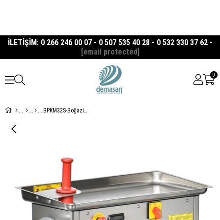
İLETİŞİM: 0 266 246 00 07 - 0 507 535 40 28 - 0 532 330 37 62 -
[email protected]
0
BPKM32S-Boğaziçi 32 No Soğutmalı Komple Paslanmaz Kıyma Makinesi