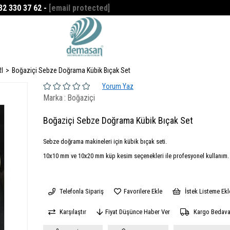
532 330 37 62 -
[email protected]
Favorilerim
0
I
Boğaziçi Sebze Doğrama Kübik Bıçak Set
Yorum Yaz
Marka
:
Boğaziçi
Boğaziçi Sebze Doğrama Kübik Bıçak Set
Sebze doğrama makineleri için kübik bıçak seti.
10x10 mm ve 10x20 mm küp kesim seçenekleri ile profesyonel kullanım.
Telefonla Sipariş
Favorilere Ekle
İstek Listeme Ekl
Karşılaştır
Fiyat Düşünce Haber Ver
Kargo Bedav