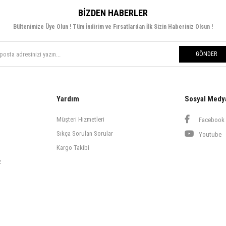
BIZDEN HABERLER
Bültenimize Üye Olun ! Tüm İndirim ve Fırsatlardan İlk Sizin Haberiniz Olsun !
GÖNDER
Yardım
Sosyal Medy
Müşteri Hizmetleri
Facebook
Sıkça Sorulan Sorular
Youtube
Kargo Takibi
z