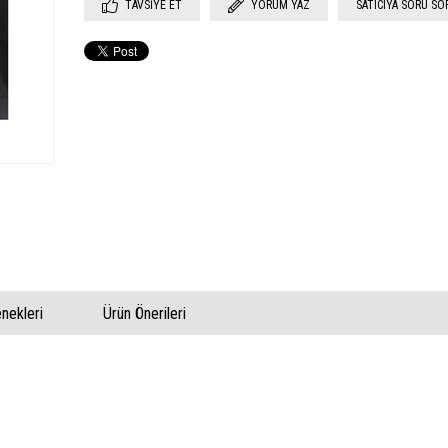
TAVSIYE ET
YORUM YAZ
SATICIYA SORU SO
ekleri
Ürün Önerileri