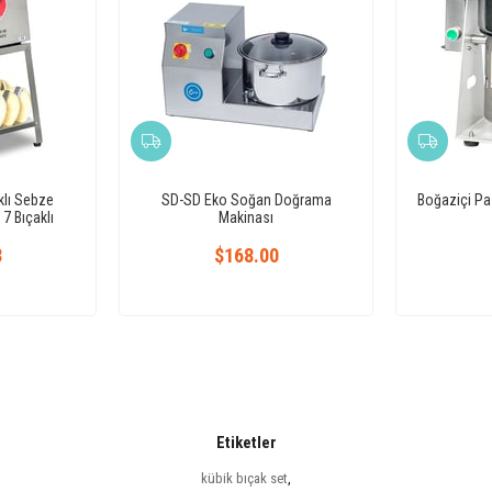
lı Sebze
SD-SD Eko Soğan Doğrama
Boğaziçi Pa
7 Bıçaklı
Makinası
3
$168.00
Etiketler
kübik bıçak set
,