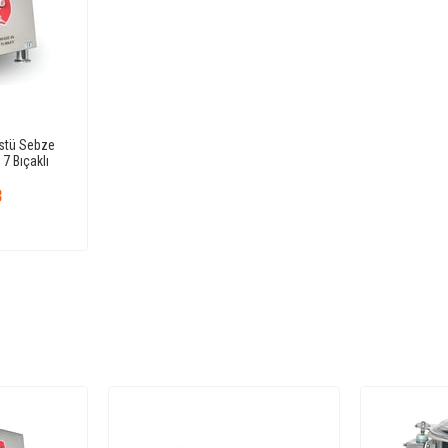
stü Sebze
7 Bıçaklı
8