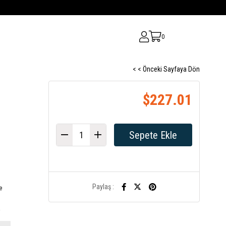
0
< < Önceki Sayfaya Dön
$227.01
Paylaş :
e
a