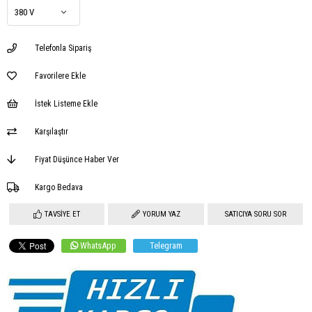
Telefonla Sipariş
Favorilere Ekle
İstek Listeme Ekle
Karşılaştır
Fiyat Düşünce Haber Ver
Kargo Bedava
TAVSIYE ET
YORUM YAZ
SATICIYA SORU SOR
WhatsApp
Telegram