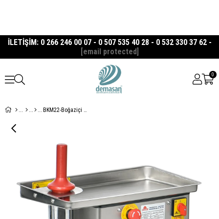
İLETİŞİM: 0 266 246 00 07 - 0 507 535 40 28 - 0 532 330 37 62 -
[email protected]
0
BKM22-Boğaziçi 22 No Paslanmaz Kıyma Makinesi