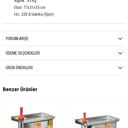
Ağırlık : 65 Kg
Ebat: 77x31x35 cm
Hız: 220 d/dakika (Rpm)
YORUMLAR
(0)
ÖDEME SEÇENEKLERI
ÜRÜN ÖNERILERI
Benzer Ürünler