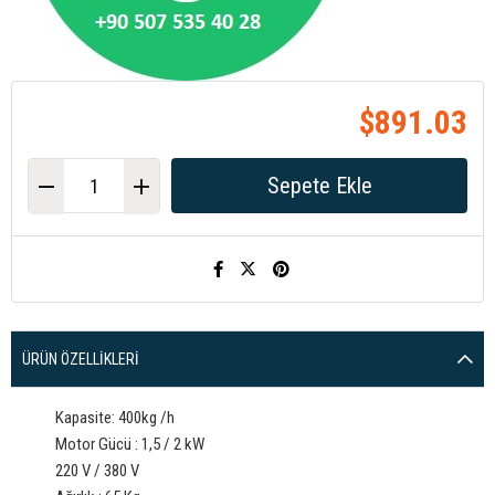
$891.03
ÜRÜN ÖZELLIKLERI
Kapasite: 400kg /h
Motor Gücü : 1,5 / 2 kW
220 V / 380 V