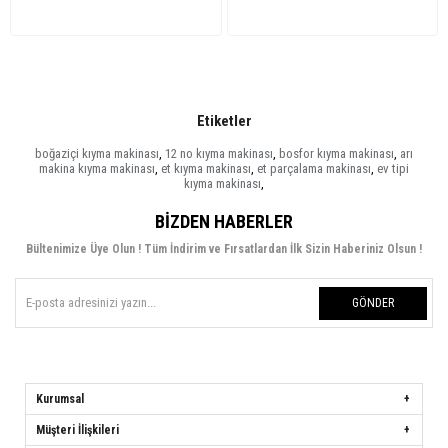
Etiketler
boğaziçi kıyma makinası
,
12 no kıyma makinası
,
bosfor kıyma makinası
,
arı
makina kıyma makinası
,
et kıyma makinası
,
et parçalama makinası
,
ev tipi
kıyma makinası
,
BIZDEN HABERLER
Bültenimize Üye Olun ! Tüm İndirim ve Fırsatlardan İlk Sizin Haberiniz Olsun !
GÖNDER
Kurumsal
Müşteri İlişkileri