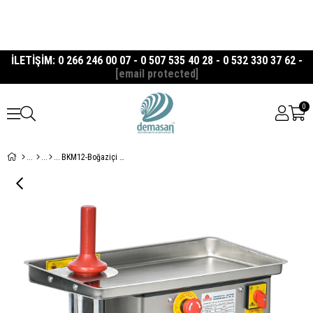
İLETİŞİM: 0 266 246 00 07 - 0 507 535 40 28 - 0 532 330 37 62 -
[email protected]
0
BKM12-Boğaziçi Paslanmaz 12 No Kıyma Makinesi