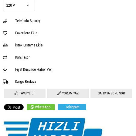
Telefonla Sipariş
Favorilere Ekle
İstek Listeme Ekle
Karşılaştır
Fiyat Düşünce Haber Ver
Kargo Bedava
TAVSIYE ET
YORUM YAZ
SATICIYA SORU SOR
WhatsApp
Telegram