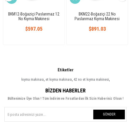
BKM12-Boğaziçi Paslanmaz 12
BKM22-Boğaziçi 22 No
No Kıyma Makinesi
Paslanmaz Kıyma Makinesi
$597.05
$891.03
Etiketler
kıyma makinası
,
et kıyma makinası
,
42 no et kıyma makinesi
,
BIZDEN HABERLER
Bültenimize Üye Olun ! Tüm İndirim ve Fırsatlardan İlk Sizin Haberiniz Olsun !
GÖNDER