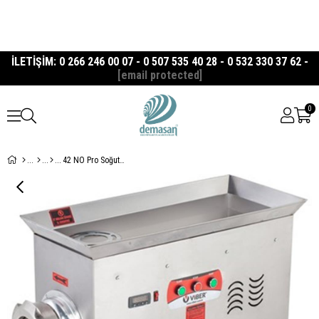
İLETİŞİM: 0 266 246 00 07 - 0 507 535 40 28 - 0 532 330 37 62 -
[email protected]
0
42 NO Pro Soğutmalı Et Kıyma Makinesi