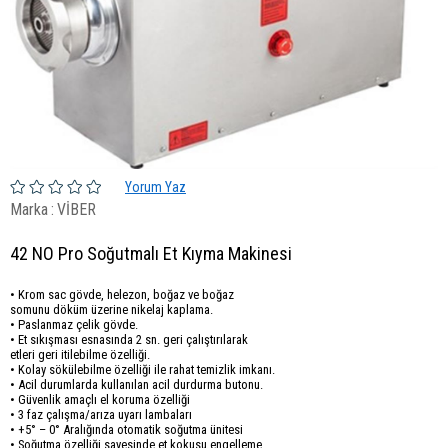
Yorum Yaz
Marka
:
VİBER
42 NO Pro Soğutmalı Et Kıyma Makinesi
• Krom sac gövde, helezon, boğaz ve boğaz
somunu döküm üzerine nikelaj kaplama.
• Paslanmaz çelik gövde.
• Et sıkışması esnasında 2 sn. geri çalıştırılarak
etleri geri itilebilme özelliği.
• Kolay sökülebilme özelliği ile rahat temizlik imkanı.
• Acil durumlarda kullanılan acil durdurma butonu.
• Güvenlik amaçlı el koruma özelliği
• 3 faz çalışma/arıza uyarı lambaları
• +5° – 0° Aralığında otomatik soğutma ünitesi
• Soğutma özelliği sayesinde et kokusu engelleme