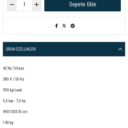
ÜRÜN ÖZELLIKLERI
42 No Trifaze
380 V / 50 Hz
950 kg/saat
5,5 kw - 7,5 hp.
49X100X70 cm
140 kg