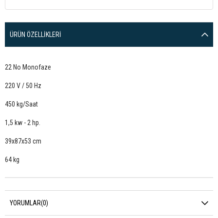
ÜRÜN ÖZELLIKLERI
22 No Monofaze
220 V / 50 Hz
450 kg/Saat
1,5 kw - 2 hp.
39x87x53 cm
64 kg
YORUMLAR
(0)