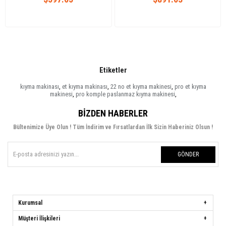
Etiketler
kıyma makinası
,
et kıyma makinası
,
22 no et kıyma makinesi
,
pro et kıyma
makinesi
,
pro komple paslanmaz kıyma makinesi
,
BIZDEN HABERLER
Bültenimize Üye Olun ! Tüm İndirim ve Fırsatlardan İlk Sizin Haberiniz Olsun !
GÖNDER
Kurumsal
Müşteri İlişkileri