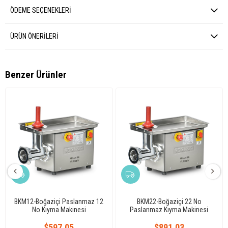
ÖDEME SEÇENEKLERI
ÜRÜN ÖNERILERI
Benzer Ürünler
BKM12-Boğaziçi Paslanmaz 12
BKM22-Boğaziçi 22 No
No Kıyma Makinesi
Paslanmaz Kıyma Makinesi
$597.05
$891.03