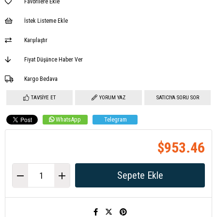
Favorilere Ekle
İstek Listeme Ekle
Karşılaştır
Fiyat Düşünce Haber Ver
Kargo Bedava
TAVSIYE ET
YORUM YAZ
SATICIYA SORU SOR
WhatsApp
Telegram
$953.46