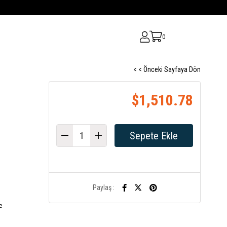
0
< < Önceki Sayfaya Dön
$1,510.78
Paylaş :
e
a