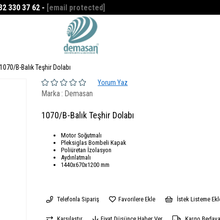
532 330 37 62 -
[email protected]
Favorilerim
0
1070/B-Balık Teşhir Dolabı
Yorum Yaz
Marka
:
Demasan
1070/B-Balık Teşhir Dolabı
Motor Soğutmalı
Pleksiglas Bombeli Kapak
Poliüretan İzolasyon
Aydınlatmalı
1440x670x1200 mm
Telefonla Sipariş
Favorilere Ekle
İstek Listeme Ekl
Karşılaştır
Fiyat Düşünce Haber Ver
Kargo Bedav