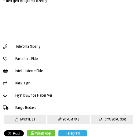
– İleri-geri çalıştırma özelliği.
Telefonla Sipariş
Favorilere Ekle
İstek Listeme Ekle
Karşılaştır
Fiyat Düşünce Haber Ver
Kargo Bedava
TAVSIYE ET
YORUM YAZ
SATICIYA SORU SOR
WhatsApp
Telegram