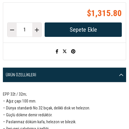
$1,315.80
ÜRÜN ÖZELLIKLERI
EPP 32t / 32m;
– Ağız çapı 100 mm.
– Dünya standardı No.32 bıçak, delikli disk ve helezon.
– Güçlü dökme demir redüktör.
– Paslanmaz döküm kafa, helezon ve bilezik.
– İleri-geri çalıştırma özelliği.