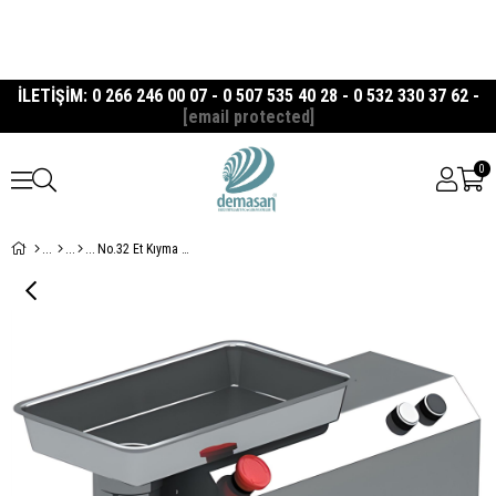
İLETİŞİM: 0 266 246 00 07 - 0 507 535 40 28 - 0 532 330 37 62 -
[email protected]
0
No.32 Et Kıyma Makinesi Paslanmaz