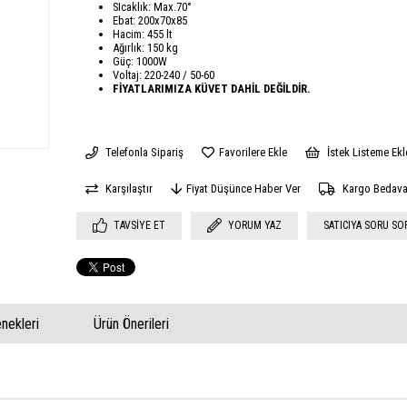
SIcaklık: Max.70°
Ebat: 200x70x85
Hacim: 455 lt
Ağırlık: 150 kg
Güç: 1000W
Voltaj: 220-240 / 50-60
FİYATLARIMIZA KÜVET DAHİL DEĞİLDİR.
Telefonla Sipariş
Favorilere Ekle
İstek Listeme Ekl
Karşılaştır
Fiyat Düşünce Haber Ver
Kargo Bedav
TAVSIYE ET
YORUM YAZ
SATICIYA SORU SO
ekleri
Ürün Önerileri