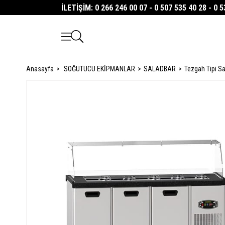
İLETİŞİM: 0 266 246 00 07 - 0 507 535 40 28 - 0 
Anasayfa
SOĞUTUCU EKİPMANLAR
SALADBAR
Tezgah Tipi Sal