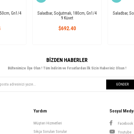
150cm, Gn1/4
Saladbar, Soğutmalı, 180cm, Gn1/4
Saladbar, S
9 Küvet
4
$692.40
BIZDEN HABERLER
Bültenimize Üye Olun ! Tüm İndirim ve Fırsatlardan İlk Sizin Haberiniz Olsun !
GÖNDER
Yardım
Sosyal Medy
Müşteri Hizmetleri
Facebook
Sıkça Sorulan Sorular
Youtube