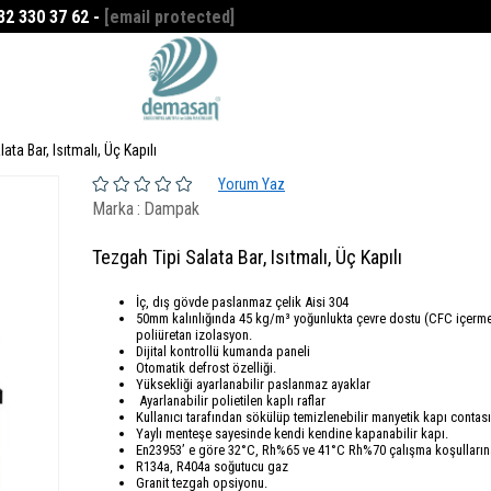
532 330 37 62 -
[email protected]
Favorilerim
0
ata Bar, Isıtmalı, Üç Kapılı
Yorum Yaz
Marka
:
Dampak
Tezgah Tipi Salata Bar, Isıtmalı, Üç Kapılı
İç, dış gövde paslanmaz çelik Aisi 304
50mm kalınlığında 45 kg/m³ yoğunlukta çevre dostu (CFC içerm
poliüretan izolasyon.
Dijital kontrollü kumanda paneli
Otomatik defrost özelliği.
Yüksekliği ayarlanabilir paslanmaz ayaklar
Ayarlanabilir polietilen kaplı raflar
Kullanıcı tarafından sökülüp temizlenebilir manyetik kapı contası
Yaylı menteşe sayesinde kendi kendine kapanabilir kapı.
En23953’ e göre 32°C, Rh%65 ve 41°C Rh%70 çalışma koşulların
R134a, R404a soğutucu gaz
Granit tezgah opsiyonu.