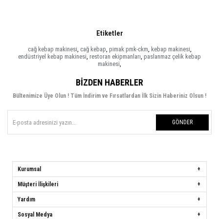
Etiketler
cağ kebap makinesi
,
cağ kebap
,
pimak pmk-ckm
,
kebap makinesi
,
endüstriyel kebap makinesi
,
restoran ekipmanları
,
paslanmaz çelik kebap
makinesi
,
BIZDEN HABERLER
Bültenimize Üye Olun ! Tüm İndirim ve Fırsatlardan İlk Sizin Haberiniz Olsun !
GÖNDER
Kurumsal
Müşteri İlişkileri
Yardım
Sosyal Medya