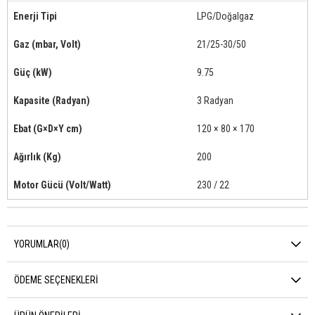
Enerji Tipi
LPG/Doğalgaz
Gaz (mbar, Volt)
21/25-30/50
Güç (kW)
9.75
Kapasite (Radyan)
3 Radyan
Ebat (G×D×Y cm)
120 × 80 × 170
Ağırlık (Kg)
200
Motor Gücü (Volt/Watt)
230 / 22
YORUMLAR
(0)
ÖDEME SEÇENEKLERI