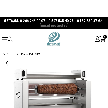
İLETİŞİM: 0 266 246 00 07 - 0 507 535 40 28 - 0 532 330 37 62 -
[email protected]
0
Pimak PMK-CKM Cağ Kebap Makinesi