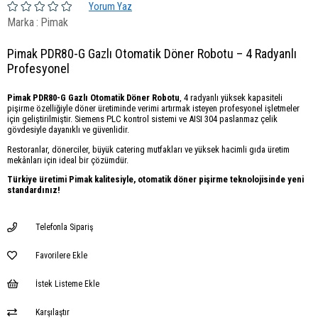
Yorum Yaz
Marka
:
Pimak
Pimak PDR80-G Gazlı Otomatik Döner Robotu – 4 Radyanlı
Profesyonel
Pimak PDR80-G Gazlı Otomatik Döner Robotu
, 4 radyanlı yüksek kapasiteli
pişirme özelliğiyle döner üretiminde verimi artırmak isteyen profesyonel işletmeler
için geliştirilmiştir. Siemens PLC kontrol sistemi ve AISI 304 paslanmaz çelik
gövdesiyle dayanıklı ve güvenlidir.
Restoranlar, dönerciler, büyük catering mutfakları ve yüksek hacimli gıda üretim
mekânları için ideal bir çözümdür.
Türkiye üretimi Pimak kalitesiyle, otomatik döner pişirme teknolojisinde yeni
standardınız!
Telefonla Sipariş
Favorilere Ekle
İstek Listeme Ekle
Karşılaştır