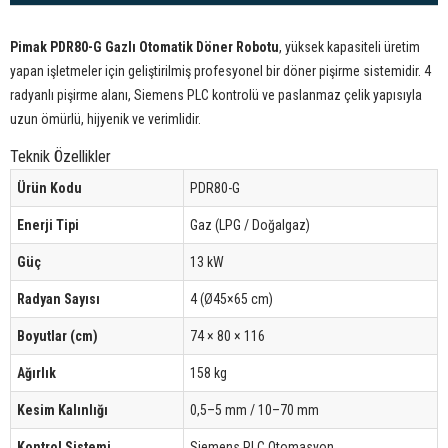
Pimak PDR80-G Gazlı Otomatik Döner Robotu
, yüksek kapasiteli üretim
yapan işletmeler için geliştirilmiş profesyonel bir döner pişirme sistemidir. 4
radyanlı pişirme alanı, Siemens PLC kontrolü ve paslanmaz çelik yapısıyla
uzun ömürlü, hijyenik ve verimlidir.
Teknik Özellikler
Ürün Kodu
PDR80-G
Enerji Tipi
Gaz (LPG / Doğalgaz)
Güç
13 kW
Radyan Sayısı
4 (Ø45×65 cm)
Boyutlar (cm)
74 × 80 × 116
Ağırlık
158 kg
Kesim Kalınlığı
0,5–5 mm / 10–70 mm
Kontrol Sistemi
Siemens PLC Otomasyon