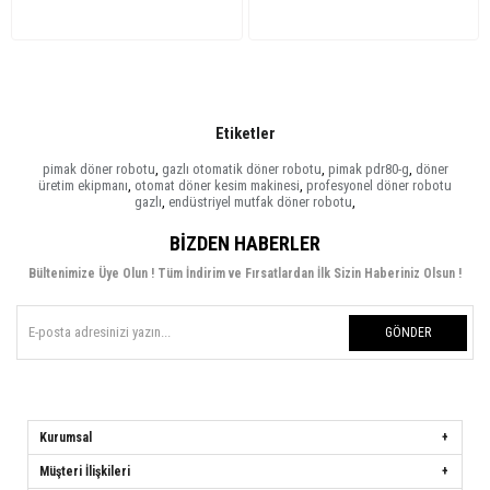
Etiketler
pimak döner robotu
,
gazlı otomatik döner robotu
,
pimak pdr80-g
,
döner
üretim ekipmanı
,
otomat döner kesim makinesi
,
profesyonel döner robotu
gazlı
,
endüstriyel mutfak döner robotu
,
BIZDEN HABERLER
Bültenimize Üye Olun ! Tüm İndirim ve Fırsatlardan İlk Sizin Haberiniz Olsun !
GÖNDER
Kurumsal
Müşteri İlişkileri