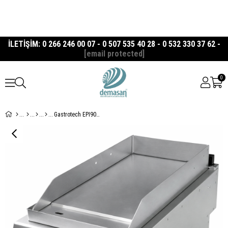
İLETİŞİM: 0 266 246 00 07 - 0 507 535 40 28 - 0 532 330 37 62 -
[email protected]
0
Gastrotech EPI9010S Düz Yüzeyli Elektrikli Izgara 900 Seri