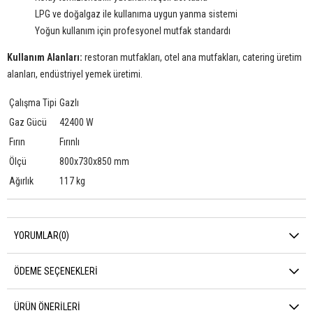
LPG ve doğalgaz ile kullanıma uygun yanma sistemi
Yoğun kullanım için profesyonel mutfak standardı
Kullanım Alanları:
restoran mutfakları, otel ana mutfakları, catering üretim
alanları, endüstriyel yemek üretimi.
Çalışma Tipi
Gazlı
Gaz Gücü
42400 W
Fırın
Fırınlı
Ölçü
800x730x850 mm
Ağırlık
117 kg
YORUMLAR
(0)
ÖDEME SEÇENEKLERI
ÜRÜN ÖNERILERI