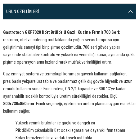
ÜRÜN ÖZELLIKLERI
Gastrotech GKF7020 Dört Brülörlü Gazlı Kuzine Fırınlı 700 Seri
;
restoran, otel ve catering mutfaklarında yoğun servis temposu için
geliştirilmiş sanayi tipi bir pişirme çözümüdür. 700 seri gövde yapısı
sayesinde stabil alev kontrolü ve yüksek ısı verimliliği sunar; aynı anda çoklu
pişirme operasyonlarını hızlandırarak mutfak verimliliğini artırır.
Gaz emniyet sistemi ve termokupl koruması güvenli kullanım sağlarken,
pres baskı yekpare üst tabla ve paslanmaz çelik dış gövde hijyenik ve uzun
ömürlü kullanım sunar. Fırın ünitesi, GN 2/1 kapasite ve 300 °C’ye kadar
ayarlanabilir sıcaklık kontrolüyle üretim sürekliliğini destekler. Ölçü:
800x730x850 mm
. Fırınlı seçeneği, işletmenin üretim planına uygun esnek bir
kullanım sağlar.
Yüksek verimli brülörler ile güçlü ve dengeli ısı
Pik döküm çıkarılabilir üst ocak ızgarası ve dayanıklı fırın tabanı
Kolay temizlenebilir yuvarlak köşeli üst tabla