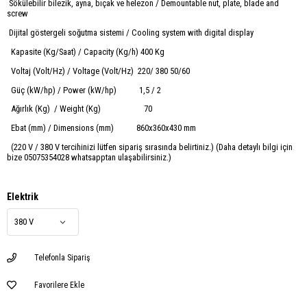
Sökülebilir bilezik, ayna, bıçak ve helezon / Demountable nut, plate, blade and
screw
Dijital göstergeli soğutma sistemi / Cooling system with digital display
Kapasite (Kg/Saat) / Capacity (Kg/h) 400 Kg
Voltaj (Volt/Hz) / Voltage (Volt/Hz) 220/ 380 50/60
Güç (kW/hp) / Power (kW/hp) 1,5 / 2
Ağırlık (Kg) / Weight (Kg) 70
Ebat (mm) / Dimensions (mm) 860x360x430 mm
(220 V / 380 V tercihinizi lütfen sipariş sırasında belirtiniz.) (Daha detaylı bilgi için
bize 05075354028 whatsapptan ulaşabilirsiniz.)
Elektrik
Telefonla Sipariş
Favorilere Ekle