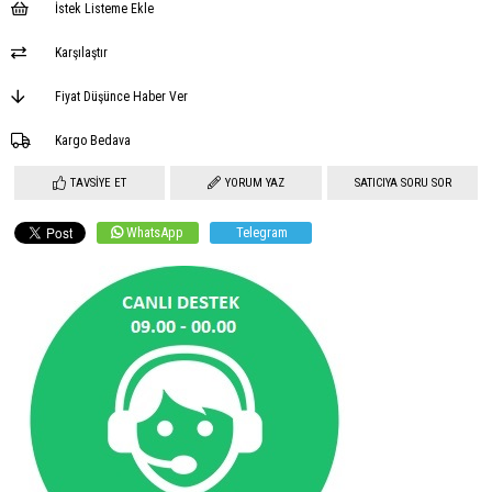
İstek Listeme Ekle
Karşılaştır
Fiyat Düşünce Haber Ver
Kargo Bedava
TAVSIYE ET
YORUM YAZ
SATICIYA SORU SOR
WhatsApp
Telegram