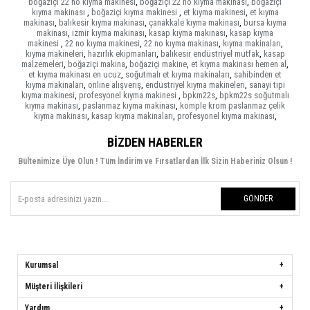
boğaziçi 22 no kıyma makinesi
,
boğaziçi 22 no kıyma makinası
,
boğaziçi
kıyma makinası
,
boğaziçi kıyma makinesi
,
et kıyma makinesi
,
et kıyma
makinası
,
balıkesir kıyma makinası
,
çanakkale kıyma makinası
,
bursa kıyma
makinası
,
izmir kıyma makinası
,
kasap kıyma makinası
,
kasap kıyma
makinesi
,
22 no kıyma makinesi
,
22 no kıyma makinası
,
kıyma makinaları
,
kıyma makineleri
,
hazırlık ekipmanları
,
balıkesir endüstriyel mutfak
,
kasap
malzemeleri
,
boğaziçi makina
,
boğaziçi makine
,
et kıyma makinası hemen al
,
et kıyma makinası en ucuz
,
soğutmalı et kıyma makinaları
,
sahibinden et
kıyma makinaları
,
online alışveriş
,
endüstriyel kıyma makineleri
,
sanayi tipi
kıyma makinesi
,
profesyonel kıyma makinesi
,
bpkm22s
,
bpkm22s soğutmalı
kıyma makinası
,
paslanmaz kıyma makinası
,
komple krom paslanmaz çelik
kıyma makinası
,
kasap kıyma makinaları
,
profesyonel kıyma makinası
,
BIZDEN HABERLER
Bültenimize Üye Olun ! Tüm İndirim ve Fırsatlardan İlk Sizin Haberiniz Olsun !
GÖNDER
Kurumsal
Müşteri İlişkileri
Yardım