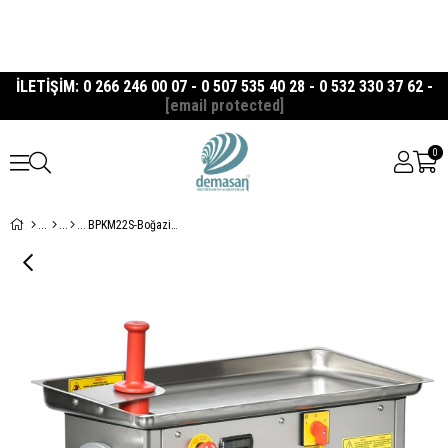
İLETİŞİM: 0 266 246 00 07 - 0 507 535 40 28 - 0 532 330 37 62 -
[email protected]
0
BPKM22S-Boğaziçi 22 No Soğutmalı Kıyma Makinesi Komple Krom Paslanmaz