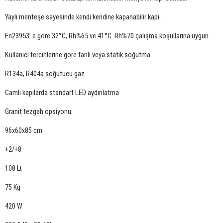
Yaylı menteşe sayesinde kendi kendine kapanabilir kapı.
En23953’ e göre 32°C, Rh%65 ve 41°C Rh%70 çalışma koşullarına uygun.
Kullanıcı tercihlerine göre fanlı veya statik soğutma
R134a, R404a soğutucu gaz
Camlı kapılarda standart LED aydınlatma
Granit tezgah opsiyonu.
96x60x85 cm
+2/+8
108 Lt
75 Kg
420 W