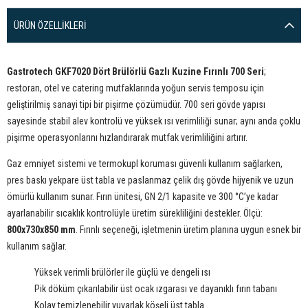
ÜRÜN ÖZELLIKLERI
Gastrotech GKF7020 Dört Brülörlü Gazlı Kuzine Fırınlı 700 Seri
;
restoran, otel ve catering mutfaklarında yoğun servis temposu için
geliştirilmiş sanayi tipi bir pişirme çözümüdür. 700 seri gövde yapısı
sayesinde stabil alev kontrolü ve yüksek ısı verimliliği sunar; aynı anda çoklu
pişirme operasyonlarını hızlandırarak mutfak verimliliğini artırır.
Gaz emniyet sistemi ve termokupl koruması güvenli kullanım sağlarken,
pres baskı yekpare üst tabla ve paslanmaz çelik dış gövde hijyenik ve uzun
ömürlü kullanım sunar. Fırın ünitesi, GN 2/1 kapasite ve 300 °C’ye kadar
ayarlanabilir sıcaklık kontrolüyle üretim sürekliliğini destekler. Ölçü:
800x730x850 mm
. Fırınlı seçeneği, işletmenin üretim planına uygun esnek bir
kullanım sağlar.
Yüksek verimli brülörler ile güçlü ve dengeli ısı
Pik döküm çıkarılabilir üst ocak ızgarası ve dayanıklı fırın tabanı
Kolay temizlenebilir yuvarlak köşeli üst tabla