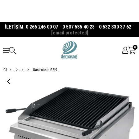
İLETİŞİM: 0 266 246 00 07 - 0 507 535 40 28 - 0 532 330 37 62 -
[email protected]
0
Gastrotech GSI9020 Gazlı Amerikan Izgara 900 Seri