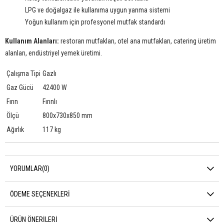
LPG ve doğalgaz ile kullanıma uygun yanma sistemi
Yoğun kullanım için profesyonel mutfak standardı
Kullanım Alanları:
restoran mutfakları, otel ana mutfakları, catering üretim
alanları, endüstriyel yemek üretimi.
Çalışma Tipi
Gazlı
Gaz Gücü
42400 W
Fırın
Fırınlı
Ölçü
800x730x850 mm
Ağırlık
117 kg
YORUMLAR
(0)
ÖDEME SEÇENEKLERI
ÜRÜN ÖNERILERI