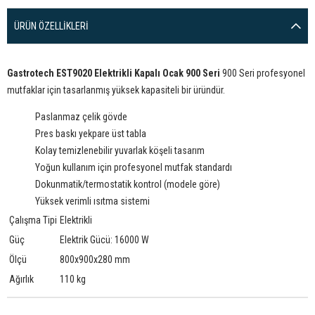
ÜRÜN ÖZELLIKLERI
Gastrotech EST9020 Elektrikli Kapalı Ocak 900 Seri
900 Seri profesyonel
mutfaklar için tasarlanmış yüksek kapasiteli bir üründür.
Paslanmaz çelik gövde
Pres baskı yekpare üst tabla
Kolay temizlenebilir yuvarlak köşeli tasarım
Yoğun kullanım için profesyonel mutfak standardı
Dokunmatik/termostatik kontrol (modele göre)
Yüksek verimli ısıtma sistemi
Çalışma Tipi
Elektrikli
Güç
Elektrik Gücü: 16000 W
Ölçü
800x900x280 mm
Ağırlık
110 kg