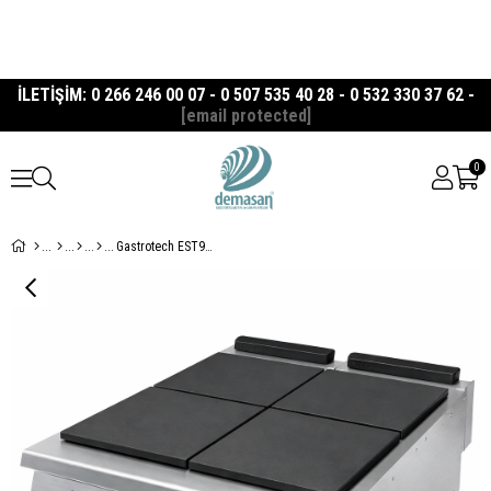
İLETİŞİM: 0 266 246 00 07 - 0 507 535 40 28 - 0 532 330 37 62 -
[email protected]
0
Gastrotech EST9020 Elektrikli Kapalı Ocak 900 Seri