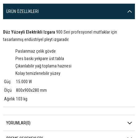
ÜRÜN ÖZELLIKLERI
Düz Yüzeyli Elektrikli Izgara
900 Seri profesyonel mutfaklar için
tasarlanmış endüstriyel pleyt ızgaradır.
Paslanmaz çelik gövde
Pres baskı yekpare üst tabla
Çıkarılabilir yağ toplama haznesi
Kolay temizlenebilir yüzey
Güç
15.000 W
Ölçü
800x900x280 mm
Ağırlık
103 kg
YORUMLAR
(0)