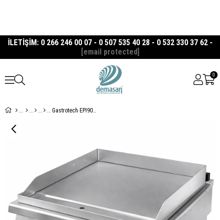
İLETİŞİM: 0 266 246 00 07 - 0 507 535 40 28 - 0 532 330 37 62 -
[email protected]
0
Gastrotech EPI9020S Düz Yüzeyli Elektrikli Izgara 900 Seri