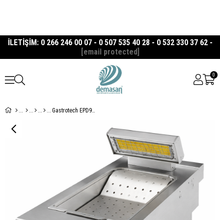
İLETİŞİM: 0 266 246 00 07 - 0 507 535 40 28 - 0 532 330 37 62 -
[email protected]
0
Gastrotech EPD9010 Elektrikli Patates Dinlendirme 900 Seri