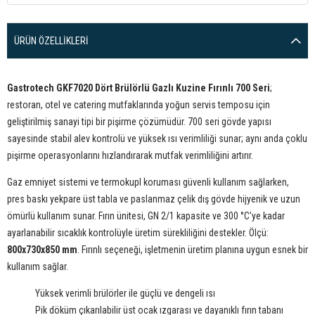
ÜRÜN ÖZELLIKLERI
Gastrotech GKF7020 Dört Brülörlü Gazlı Kuzine Fırınlı 700 Seri
;
restoran, otel ve catering mutfaklarında yoğun servis temposu için
geliştirilmiş sanayi tipi bir pişirme çözümüdür. 700 seri gövde yapısı
sayesinde stabil alev kontrolü ve yüksek ısı verimliliği sunar; aynı anda çoklu
pişirme operasyonlarını hızlandırarak mutfak verimliliğini artırır.
Gaz emniyet sistemi ve termokupl koruması güvenli kullanım sağlarken,
pres baskı yekpare üst tabla ve paslanmaz çelik dış gövde hijyenik ve uzun
ömürlü kullanım sunar. Fırın ünitesi, GN 2/1 kapasite ve 300 °C’ye kadar
ayarlanabilir sıcaklık kontrolüyle üretim sürekliliğini destekler. Ölçü:
800x730x850 mm
. Fırınlı seçeneği, işletmenin üretim planına uygun esnek bir
kullanım sağlar.
Yüksek verimli brülörler ile güçlü ve dengeli ısı
Pik döküm çıkarılabilir üst ocak ızgarası ve dayanıklı fırın tabanı