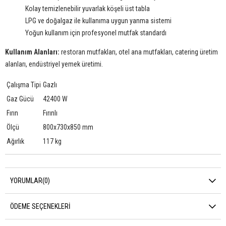
Kolay temizlenebilir yuvarlak köşeli üst tabla
LPG ve doğalgaz ile kullanıma uygun yanma sistemi
Yoğun kullanım için profesyonel mutfak standardı
Kullanım Alanları:
restoran mutfakları, otel ana mutfakları, catering üretim
alanları, endüstriyel yemek üretimi.
Çalışma Tipi
Gazlı
Gaz Gücü
42400 W
Fırın
Fırınlı
Ölçü
800x730x850 mm
Ağırlık
117 kg
YORUMLAR
(0)
ÖDEME SEÇENEKLERI