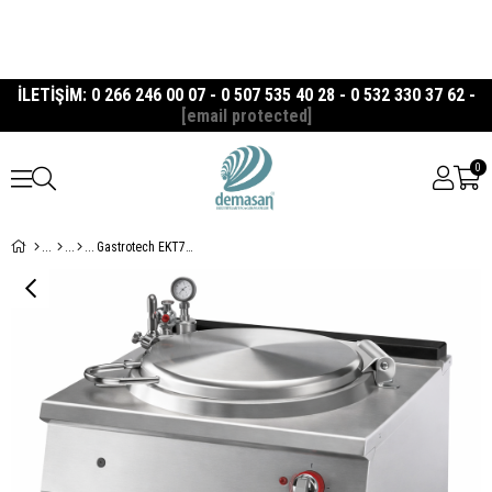
İLETİŞİM: 0 266 246 00 07 - 0 507 535 40 28 - 0 532 330 37 62 -
[email protected]
0
Gastrotech EKT7080 İndirekt Elektrikli Kaynatma Tenceresi 80 Lt 700 Seri