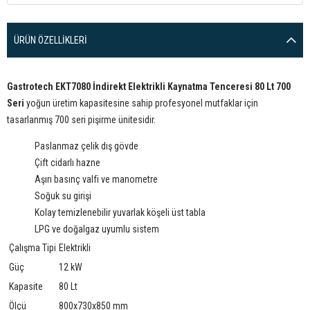
ÜRÜN ÖZELLIKLERI
Gastrotech EKT7080 İndirekt Elektrikli Kaynatma Tenceresi 80 Lt 700
Seri
yoğun üretim kapasitesine sahip profesyonel mutfaklar için
tasarlanmış 700 seri pişirme ünitesidir.
Paslanmaz çelik dış gövde
Çift cidarlı hazne
Aşırı basınç valfi ve manometre
Soğuk su girişi
Kolay temizlenebilir yuvarlak köşeli üst tabla
LPG ve doğalgaz uyumlu sistem
Çalışma Tipi
Elektrikli
Güç
12 kW
Kapasite
80 Lt
Ölçü
800x730x850 mm