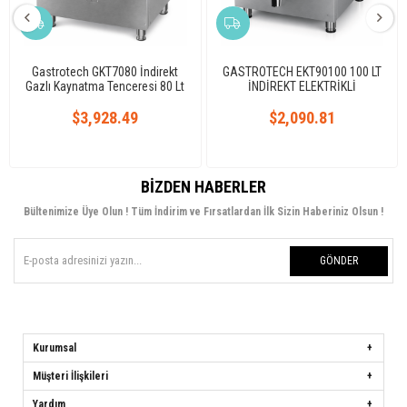
Gastrotech GKT7080 İndirekt
GASTROTECH EKT90100 100 LT
Gazlı Kaynatma Tenceresi 80 Lt
İNDİREKT ELEKTRİKLİ
700 Seri
KAYNATMA TENCERESİ 900
$3,928.49
$2,090.81
SERİ
BIZDEN HABERLER
Bültenimize Üye Olun ! Tüm İndirim ve Fırsatlardan İlk Sizin Haberiniz Olsun !
GÖNDER
Kurumsal
Müşteri İlişkileri
Yardım