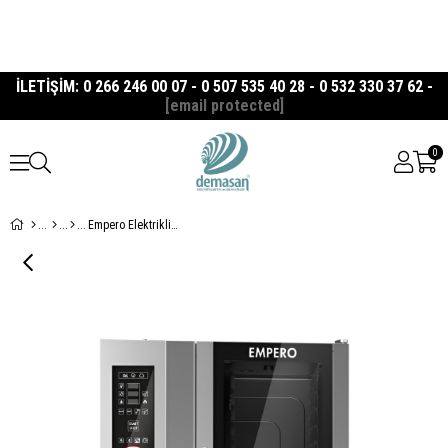
İLETİŞİM: 0 266 246 00 07 - 0 507 535 40 28 - 0 532 330 37 62 -
[email protected]
0
Empero Elektrikli Kombi Fırın 10X(1/1 Gn)