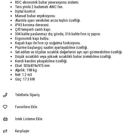
RDC ekonomik buhar jenerasyonu sistemi.
Ters yönlü 2 kademeli AWC fan.
Dijital kontrol.
Manuel buhar enjeksiyonu.
Alarmla uyarı verebilen arıza teşhis özelliği.
IPX5 koruma derecesi.
Çift temperli camlı kapı.
304 kalite paslanmaz dış gövde, 316 kalite fırın iç yapısı.
Ergonomik kapı kulbu.
Kapalı kapı ile fırın içi soğutma fonksiyonu.
Pişirme başlangıç saatini ayarlayabilme özelliği.
Set edilen ve ölçülen sıcaklık değerlerini ayrı ayrı gösterebilme özelliği.
Düşük sıcaklıklı veya yüksek sıcaklıklı buhar üretebilme özelliği.
Kendi kendini yıkayabilme özelliği.
Ebat: 920x874x975 mm
Ağırlık: 198 kg
Net: 1.2 m3
Güç: 17.3 kW
Telefonla Sipariş
Favorilere Ekle
İstek Listeme Ekle
Karşılaştır