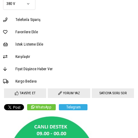
Telefonla Sipariş
Favorilere Ekle
İstek Listeme Ekle
Karşılaştır
Fiyat Düşünce Haber Ver
Kargo Bedava
TAVSIYE ET
YORUM YAZ
SATICIYA SORU SOR
WhatsApp
Telegram