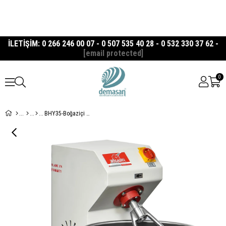
İLETİŞİM: 0 266 246 00 07 - 0 507 535 40 28 - 0 532 330 37 62 -
[email protected]
0
BHY35-Boğaziçi 35 Kg Hamur Yoğurma Makinesi