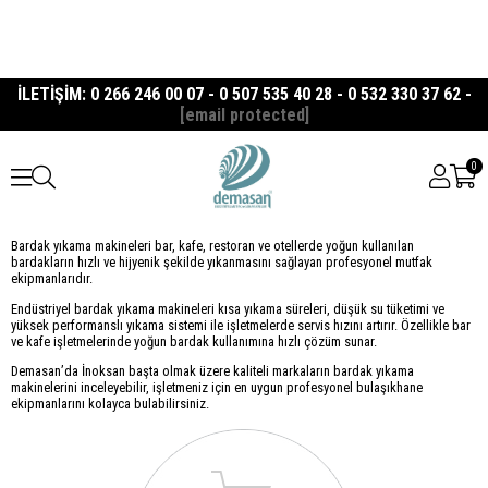
İLETİŞİM: 0 266 246 00 07 - 0 507 535 40 28 - 0 532 330 37 62 -
[email protected]
0
Bardak yıkama makineleri bar, kafe, restoran ve otellerde yoğun kullanılan
bardakların hızlı ve hijyenik şekilde yıkanmasını sağlayan profesyonel mutfak
ekipmanlarıdır.
Endüstriyel bardak yıkama makineleri kısa yıkama süreleri, düşük su tüketimi ve
yüksek performanslı yıkama sistemi ile işletmelerde servis hızını artırır. Özellikle bar
ve kafe işletmelerinde yoğun bardak kullanımına hızlı çözüm sunar.
Demasan’da İnoksan başta olmak üzere kaliteli markaların bardak yıkama
makinelerini inceleyebilir, işletmeniz için en uygun profesyonel bulaşıkhane
ekipmanlarını kolayca bulabilirsiniz.