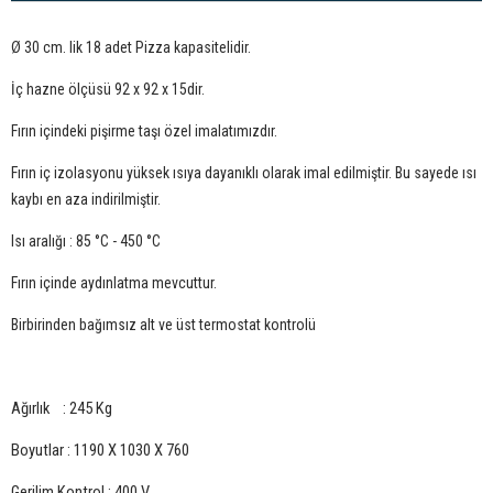
Ø 30 cm. lik 18 adet Pizza kapasitelidir.
İç hazne ölçüsü 92 x 92 x 15dir.
Fırın içindeki pişirme taşı özel imalatımızdır.
Fırın iç izolasyonu yüksek ısıya dayanıklı olarak imal edilmiştir. Bu sayede ısı
kaybı en aza indirilmiştir.
Isı aralığı : 85 °C - 450 °C
Fırın içinde aydınlatma mevcuttur.
Birbirinden bağımsız alt ve üst termostat kontrolü
Ağırlık : 245 Kg
Boyutlar : 1190 X 1030 X 760
Gerilim Kontrol : 400 V