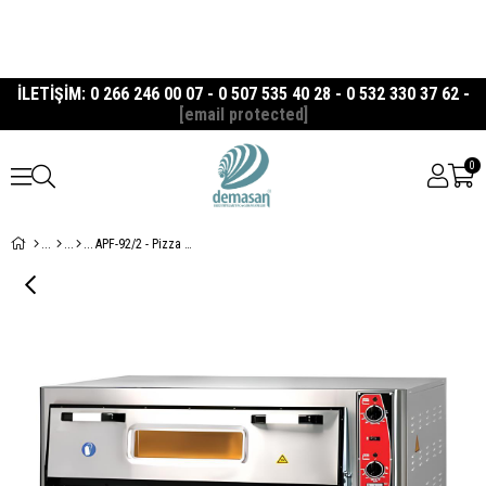
İLETİŞİM: 0 266 246 00 07 - 0 507 535 40 28 - 0 532 330 37 62 -
[email protected]
0
APF-92/2 - Pizza Fırını Atalay 92x92 Çift Katlı