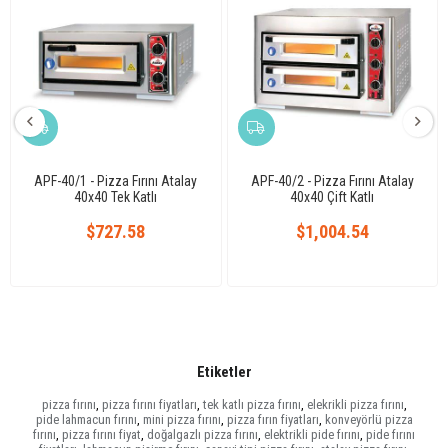
APF-40/1 - Pizza Fırını Atalay
APF-40/2 - Pizza Fırını Atalay
40x40 Tek Katlı
40x40 Çift Katlı
$727.58
$1,004.54
Etiketler
pizza fırını
,
pizza fırını fiyatları
,
tek katlı pizza fırını
,
elekrikli pizza fırını
,
pide lahmacun fırını
,
mini pizza fırını
,
pizza fırın fiyatları
,
konveyörlü pizza
fırını
,
pizza fırını fiyat
,
doğalgazlı pizza fırını
,
elektrikli pide fırını
,
pide fırını