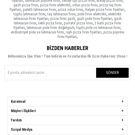
fiyatları
,
lahmacun pişirme fırını
,
sanayi tipi pizza fırını
,
atalay pizza fırını
,
gazlı pizza fırını
,
pizza fırını elektrikli
,
odun pizza fırını
,
pizza taş fırını
fiyatları
,
paletli lahmacun fırını
,
pizza odun fırını
,
italyan pizza fırını fiyatları
,
tüplü lahmacun fırını
,
taş lahmacun fırını
,
pide fırını elektrikli
,
elektrikli
lahmacun fırını fiyatları
,
pizza firini gazli
,
gazlı pide fırını fiyatları
,
gazlı
lahmacun fırını
,
tekli pizza fırını
,
portatif pizza fırını
,
2 katlı pizza fırını
fiyatları
,
lahmacun pide fırını doğalgazlı
,
tüplü pide ve lahmacun fırını
,
endüstriyel pide ve lahmacun fırını
,
raylı pizza fırını fiyatları
,
pizza pişirme
fırını fiyatları
,
BIZDEN HABERLER
Bültenimize Üye Olun ! Tüm İndirim ve Fırsatlardan İlk Sizin Haberiniz Olsun !
GÖNDER
Kurumsal
Müşteri İlişkileri
Yardım
Sosyal Medya