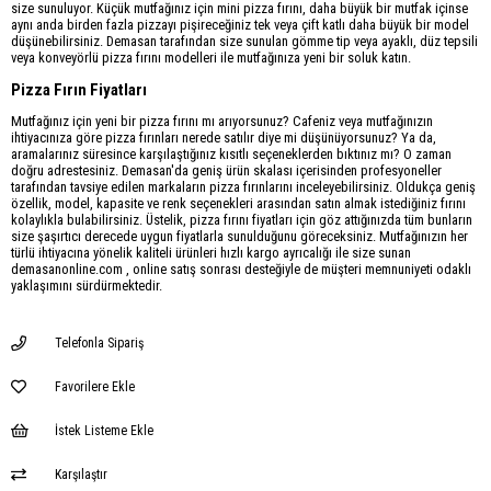
size sunuluyor. Küçük mutfağınız için mini pizza fırını, daha büyük bir mutfak içinse
aynı anda birden fazla pizzayı pişireceğiniz tek veya çift katlı daha büyük bir model
düşünebilirsiniz. Demasan tarafından size sunulan gömme tip veya ayaklı, düz tepsili
veya konveyörlü pizza fırını modelleri ile mutfağınıza yeni bir soluk katın.
Pizza Fırın Fiyatları
Mutfağınız için yeni bir pizza fırını mı arıyorsunuz? Cafeniz veya mutfağınızın
ihtiyacınıza göre pizza fırınları nerede satılır diye mi düşünüyorsunuz? Ya da,
aramalarınız süresince karşılaştığınız kısıtlı seçeneklerden bıktınız mı? O zaman
doğru adrestesiniz. Demasan'da geniş ürün skalası içerisinden profesyoneller
tarafından tavsiye edilen markaların pizza fırınlarını inceleyebilirsiniz. Oldukça geniş
özellik, model, kapasite ve renk seçenekleri arasından satın almak istediğiniz fırını
kolaylıkla bulabilirsiniz. Üstelik, pizza fırını fiyatları için göz attığınızda tüm bunların
size şaşırtıcı derecede uygun fiyatlarla sunulduğunu göreceksiniz. Mutfağınızın her
türlü ihtiyacına yönelik kaliteli ürünleri hızlı kargo ayrıcalığı ile size sunan
demasanonline.com , online satış sonrası desteğiyle de müşteri memnuniyeti odaklı
yaklaşımını sürdürmektedir.
Telefonla Sipariş
Favorilere Ekle
İstek Listeme Ekle
Karşılaştır