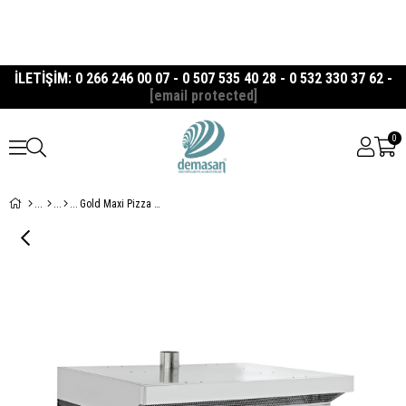
İLETİŞİM: 0 266 246 00 07 - 0 507 535 40 28 - 0 532 330 37 62 -
[email protected]
0
Gold Maxi Pizza Fırın Tek Katlı