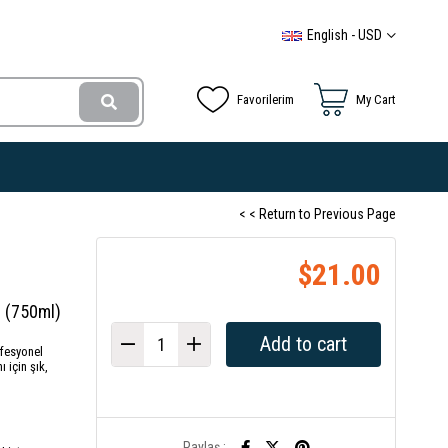
English - USD
Favorilerim
My Cart
< < Return to Previous Page
$21.00
r (750ml)
ofesyonel
ı için şık,
Paylaş :