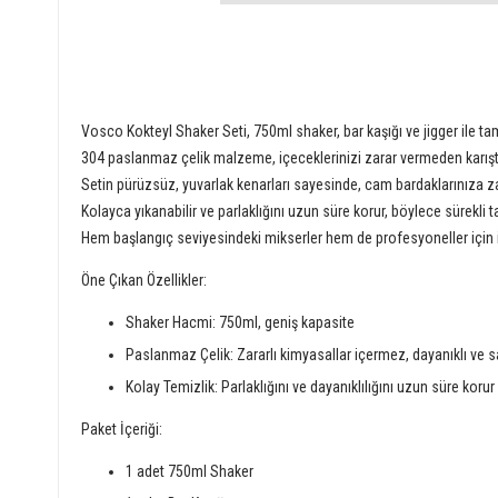
Vosco Kokteyl Shaker Seti, 750ml shaker, bar kaşığı ve jigger ile t
304 paslanmaz çelik malzeme, içeceklerinizi zarar vermeden karıştı
Setin pürüzsüz, yuvarlak kenarları sayesinde, cam bardaklarınıza z
Kolayca yıkanabilir ve parlaklığını uzun süre korur, böylece sürekl
Hem başlangıç seviyesindeki mikserler hem de profesyoneller için i
Öne Çıkan Özellikler:
Shaker Hacmi: 750ml, geniş kapasite
Paslanmaz Çelik: Zararlı kimyasallar içermez, dayanıklı ve sa
Kolay Temizlik: Parlaklığını ve dayanıklılığını uzun süre korur
Paket İçeriği:
1 adet 750ml Shaker