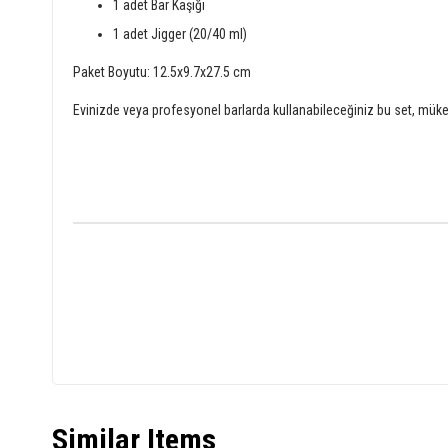
1 adet Bar Kaşığı
1 adet Jigger (20/40 ml)
Paket Boyutu: 12.5x9.7x27.5 cm
Evinizde veya profesyonel barlarda kullanabileceğiniz bu set, müke
Similar Items