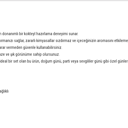
am donanımlı bir kokteyl hazırlama deneyimi sunar.
rmanızı sağlar, zararlı kimyasallar sızdırmaz ve içeceğinizin aromasını etkilem
arar vermeden güvenle kullanabilirsiniz.
i taze ve şık görünüme sahip olursunuz.
deal bir set olan bu ürün, doğum günü, parti veya sevgililer günü gibi özel günl
ğlıklı