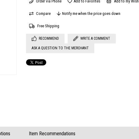
Order via Phone
Add to Favorites
Add to my Wish 
Compare
Notify me when the price goes down
Free Shipping
RECOMMEND
WRITE A COMMENT
ASK A QUESTION TO THE MERCHANT
tions
Item Recommendations