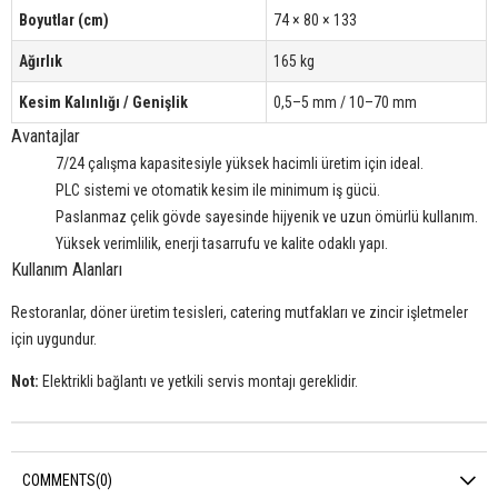
Boyutlar (cm)
74 × 80 × 133
Ağırlık
165 kg
Kesim Kalınlığı / Genişlik
0,5–5 mm / 10–70 mm
Avantajlar
7/24 çalışma kapasitesiyle yüksek hacimli üretim için ideal.
PLC sistemi ve otomatik kesim ile minimum iş gücü.
Paslanmaz çelik gövde sayesinde hijyenik ve uzun ömürlü kullanım.
Yüksek verimlilik, enerji tasarrufu ve kalite odaklı yapı.
Kullanım Alanları
Restoranlar, döner üretim tesisleri, catering mutfakları ve zincir işletmeler
için uygundur.
Not:
Elektrikli bağlantı ve yetkili servis montajı gereklidir.
COMMENTS
(0)