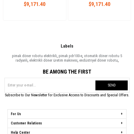
$9,171.40
$9,171.40
Labels
pimak döner robotu elektrikli
,
pimak pdr100-e
,
otomatik döner robotu 5
radyanlı
,
elektrikli döner üretim makinesi
,
endüstriyel döner robotu
,
BE AMONG THE FIRST
SEND
Subscribe to Our Newsletter for Exclusive Access to Discounts and Special Offers.
For Us
Customer Relations
Help Center