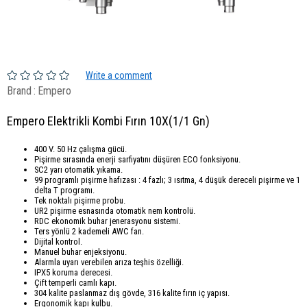
Write a comment
Brand
:
Empero
Empero Elektrikli Kombi Fırın 10X(1/1 Gn)
400 V. 50 Hz çalışma gücü.
Pişirme sırasında enerji sarfiyatını düşüren ECO fonksiyonu.
SC2 yarı otomatik yıkama.
99 programlı pişirme hafızası : 4 fazlı; 3 ısıtma, 4 düşük dereceli pişirme ve 1
delta T programı.
Tek noktalı pişirme probu.
UR2 pişirme esnasında otomatik nem kontrolü.
RDC ekonomik buhar jenerasyonu sistemi.
Ters yönlü 2 kademeli AWC fan.
Dijital kontrol.
Manuel buhar enjeksiyonu.
Alarmla uyarı verebilen arıza teşhis özelliği.
IPX5 koruma derecesi.
Çift temperli camlı kapı.
304 kalite paslanmaz dış gövde, 316 kalite fırın iç yapısı.
Ergonomik kapı kulbu.