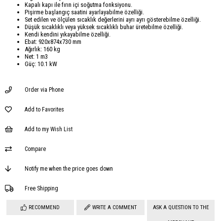
Kapalı kapı ile fırın içi soğutma fonksiyonu.
Pişirme başlangıç saatini ayarlayabilme özelliği.
Set edilen ve ölçülen sıcaklık değerlerini ayrı ayrı gösterebilme özelliği.
Düşük sıcaklıklı veya yüksek sıcaklıklı buhar üretebilme özelliği.
Kendi kendini yıkayabilme özelliği.
Ebat: 920x874x730 mm
Ağırlık: 160 kg
Net: 1 m3
Güç: 10.1 kW
Order via Phone
Add to Favorites
Add to my Wish List
Compare
Notify me when the price goes down
Free Shipping
RECOMMEND
WRITE A COMMENT
ASK A QUESTION TO THE