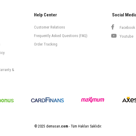
Help Center
Social Medi
Customer Relations
Facebook
Frequently Asked Questions (FAQ)
Youtube
s
Order Tracking
icy
arranty &
© 2025 demasan
.com
- Tüm Hakları Saklıdır.