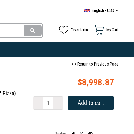
English - USD
Favorilerim
My Cart
< < Return to Previous Page
$8,998.87
5 Pizza)
Paylaş :