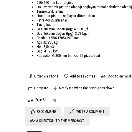
650x270 mm kapı ölçüsü.
Hızlı ve verimli pişirme olanağı sağlayan termal sabitleme olanağ
Termostatik ısıtma.
Homojen pişirme sağlayan döner taban.
Refraktör pişirme taşı.
Taş iç hazne.
Gaz Tüketim Değeri (ng): 4,35 m3/h
Gaz Tüketim Değeri (lpg): 3,72 kg/h
Ebatlar: 1650x1705x1970 mm
Ağırlık: 865 kg
Net: 5,54m3
Güç: 41,20 kW
Kapasite: Ø 300 mm 6 pizza 75 pizza/saat
Order via Phone
Add to Favorites
Add to my Wish 
Compare
Notify me when the price goes down
Free Shipping
RECOMMEND
WRITE A COMMENT
ASK A QUESTION TO THE MERCHANT