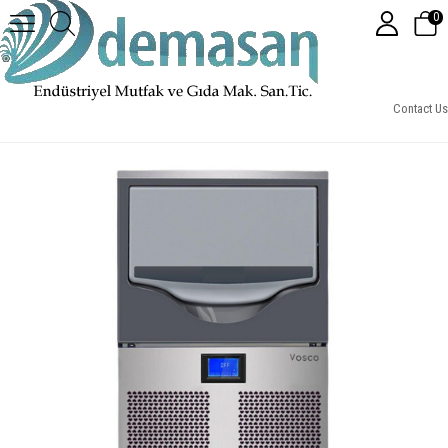
0
Vosco VSC-35C Küp Buz Makinesi
Contact Us