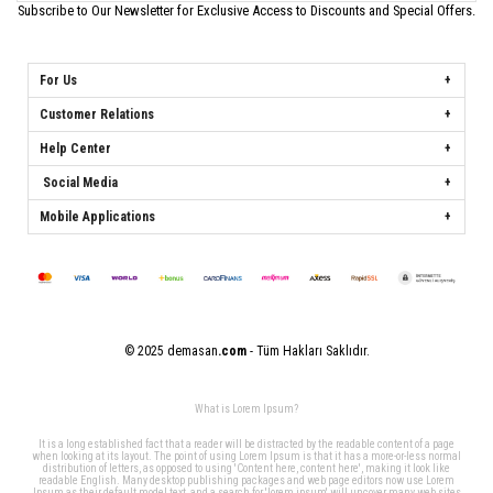
Subscribe to Our Newsletter for Exclusive Access to Discounts and Special Offers.
For Us
Customer Relations
Help Center
Social Media
Mobile Applications
© 2025 demasan
.com
- Tüm Hakları Saklıdır.
What is Lorem Ipsum?
It is a long established fact that a reader will be distracted by the readable content of a page
when looking at its layout. The point of using Lorem Ipsum is that it has a more-or-less normal
distribution of letters, as opposed to using 'Content here, content here', making it look like
readable English. Many desktop publishing packages and web page editors now use Lorem
Ipsum as their default model text, and a search for 'lorem ipsum' will uncover many web sites