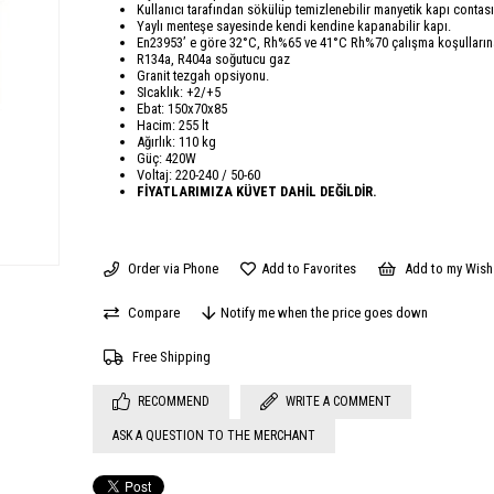
Kullanıcı tarafından sökülüp temizlenebilir manyetik kapı contası
Yaylı menteşe sayesinde kendi kendine kapanabilir kapı.
En23953’ e göre 32°C, Rh%65 ve 41°C Rh%70 çalışma koşulların
R134a, R404a soğutucu gaz
Granit tezgah opsiyonu.
SIcaklık: +2/+5
Ebat: 150x70x85
Hacim: 255 lt
Ağırlık: 110 kg
Güç: 420W
Voltaj: 220-240 / 50-60
FİYATLARIMIZA KÜVET DAHİL DEĞİLDİR.
Order via Phone
Add to Favorites
Add to my Wish 
Compare
Notify me when the price goes down
Free Shipping
RECOMMEND
WRITE A COMMENT
ASK A QUESTION TO THE MERCHANT