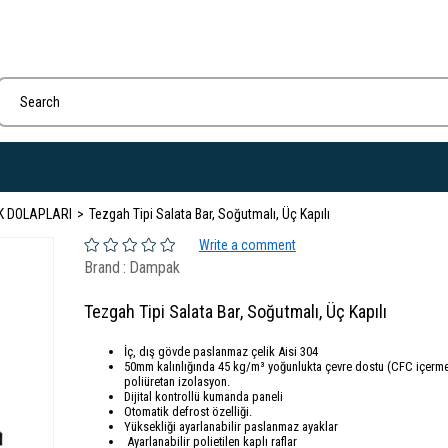
K DOLAPLARI
Tezgah Tipi Salata Bar, Soğutmalı, Üç Kapılı
Write a comment
Brand
:
Dampak
Tezgah Tipi Salata Bar, Soğutmalı, Üç Kapılı
İç, dış gövde paslanmaz çelik Aisi 304
50mm kalınlığında 45 kg/m³ yoğunlukta çevre dostu (CFC içerm
poliüretan izolasyon.
Dijital kontrollü kumanda paneli
Otomatik defrost özelliği.
Yüksekliği ayarlanabilir paslanmaz ayaklar
Ayarlanabilir polietilen kaplı raflar