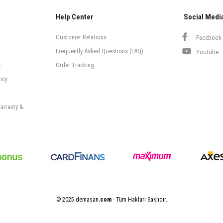
Help Center
Social Medi
Customer Relations
Facebook
Frequently Asked Questions (FAQ)
Youtube
s
Order Tracking
icy
arranty &
© 2025 demasan
.com
- Tüm Hakları Saklıdır.