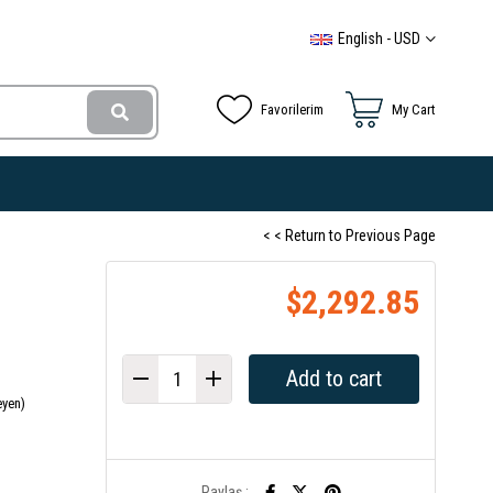
English - USD
Favorilerim
My Cart
< < Return to Previous Page
$2,292.85
eyen)
Paylaş :