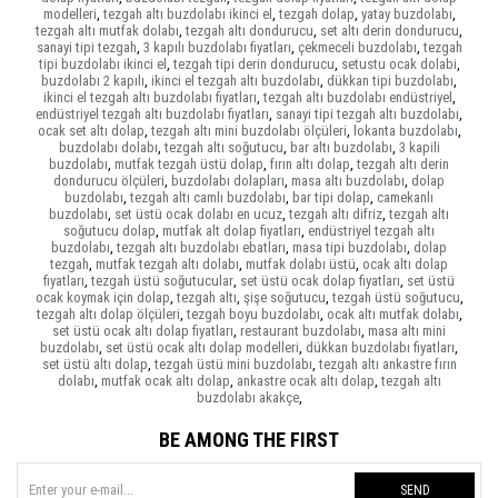
modelleri
,
tezgah altı buzdolabı ikinci el
,
tezgah dolap
,
yatay buzdolabı
,
tezgah altı mutfak dolabı
,
tezgah altı dondurucu
,
set altı derin dondurucu
,
sanayi tipi tezgah
,
3 kapılı buzdolabı fiyatları
,
çekmeceli buzdolabı
,
tezgah
tipi buzdolabı ikinci el
,
tezgah tipi derin dondurucu
,
setustu ocak dolabi
,
buzdolabı 2 kapılı
,
ikinci el tezgah altı buzdolabı
,
dükkan tipi buzdolabı
,
ikinci el tezgah altı buzdolabı fiyatları
,
tezgah altı buzdolabı endüstriyel
,
endüstriyel tezgah altı buzdolabı fiyatları
,
sanayi tipi tezgah altı buzdolabı
,
ocak set altı dolap
,
tezgah altı mini buzdolabı ölçüleri
,
lokanta buzdolabı
,
buzdolabı dolabı
,
tezgah altı soğutucu
,
bar altı buzdolabı
,
3 kapili
buzdolabı
,
mutfak tezgah üstü dolap
,
fırın altı dolap
,
tezgah altı derin
dondurucu ölçüleri
,
buzdolabı dolapları
,
masa altı buzdolabı
,
dolap
buzdolabı
,
tezgah altı camlı buzdolabı
,
bar tipi dolap
,
camekanlı
buzdolabı
,
set üstü ocak dolabı en ucuz
,
tezgah altı difriz
,
tezgah altı
soğutucu dolap
,
mutfak alt dolap fiyatları
,
endüstriyel tezgah altı
buzdolabı
,
tezgah altı buzdolabı ebatları
,
masa tipi buzdolabı
,
dolap
tezgah
,
mutfak tezgah altı dolabı
,
mutfak dolabı üstü
,
ocak altı dolap
fiyatları
,
tezgah üstü soğutucular
,
set üstü ocak dolap fiyatları
,
set üstü
ocak koymak için dolap
,
tezgah altı
,
şişe soğutucu
,
tezgah üstü soğutucu
,
tezgah altı dolap ölçüleri
,
tezgah boyu buzdolabı
,
ocak altı mutfak dolabı
,
set üstü ocak altı dolap fiyatları
,
restaurant buzdolabı
,
masa altı mini
buzdolabı
,
set üstü ocak altı dolap modelleri
,
dükkan buzdolabı fiyatları
,
set üstü altı dolap
,
tezgah üstü mini buzdolabı
,
tezgah altı ankastre fırın
dolabı
,
mutfak ocak altı dolap
,
ankastre ocak altı dolap
,
tezgah altı
buzdolabı akakçe
,
BE AMONG THE FIRST
SEND