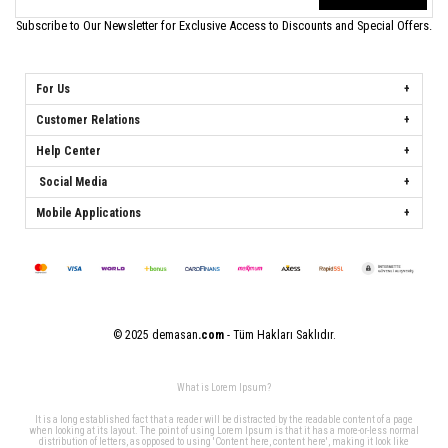
Subscribe to Our Newsletter for Exclusive Access to Discounts and Special Offers.
For Us
Customer Relations
Help Center
Social Media
Mobile Applications
© 2025 demasan
.com
- Tüm Hakları Saklıdır.
What is Lorem Ipsum?
It is a long established fact that a reader will be distracted by the readable content of a page
when looking at its layout. The point of using Lorem Ipsum is that it has a more-or-less normal
distribution of letters, as opposed to using 'Content here, content here', making it look like