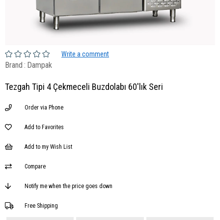
Write a comment
Brand
:
Dampak
Tezgah Tipi 4 Çekmeceli Buzdolabı 60'lık Seri
Order via Phone
Add to Favorites
Add to my Wish List
Compare
Notify me when the price goes down
Free Shipping