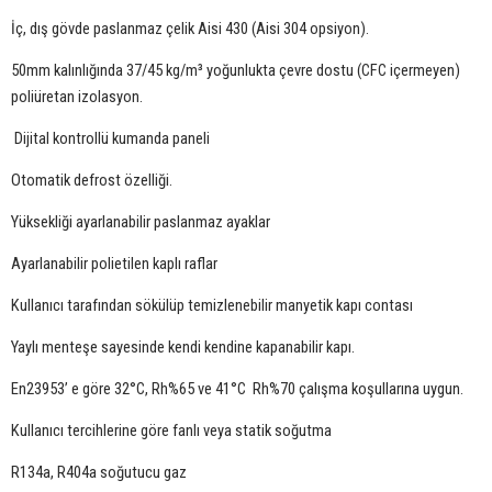
İç, dış gövde paslanmaz çelik Aisi 430 (Aisi 304 opsiyon).
50mm kalınlığında 37/45 kg/m³ yoğunlukta çevre dostu (CFC içermeyen)
poliüretan izolasyon.
Dijital kontrollü kumanda paneli
Otomatik defrost özelliği.
Yüksekliği ayarlanabilir paslanmaz ayaklar
Ayarlanabilir polietilen kaplı raflar
Kullanıcı tarafından sökülüp temizlenebilir manyetik kapı contası
Yaylı menteşe sayesinde kendi kendine kapanabilir kapı.
En23953’ e göre 32°C, Rh%65 ve 41°C Rh%70 çalışma koşullarına uygun.
Kullanıcı tercihlerine göre fanlı veya statik soğutma
R134a, R404a soğutucu gaz