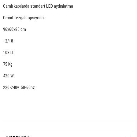
Camlı kapılarda standart LED aydınlatma
Granit tezgah opsiyonu.
96x60x85 cm
+2/+8
108 Lt
75 Kg
420 W
220-240v 50-60hz