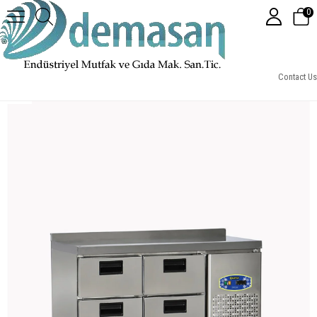
0
Tezgah Tipi 4 Çekmeceli Buzdolabı 60'lık Seri
Contact Us