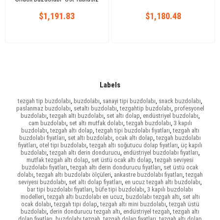
$1,191.83
$1,180.48
Labels
tezgah tip buzdolabı
,
buzdolabı
,
sanayi tipi buzdolabı
,
snack buzdolabı
,
paslanmaz buzdolabı
,
setaltı buzdolabı
,
tezgahtip buzdolabı
,
profesyonel
buzdolabı
,
tezgah altı buzdolabı
,
set altı dolap
,
endüstriyel buzdolabı
,
cam buzdolabı
,
set altı mutfak dolabı
,
tezgah buzdolabı
,
3 kapılı
buzdolabı
,
tezgah altı dolap
,
tezgah tipi buzdolabı fiyatları
,
tezgah altı
buzdolabı fiyatları
,
set altı buzdolabı
,
ocak altı dolap
,
tezgah buzdolabı
fiyatları
,
otel tipi buzdolabı
,
tezgah altı soğutucu dolap fiyatları
,
üç kapılı
buzdolabı
,
tezgah altı derin dondurucu
,
endüstriyel buzdolabı fiyatları
,
mutfak tezgah altı dolap
,
set üstü ocak altı dolap
,
tezgah seviyesi
buzdolabı fiyatları
,
tezgah altı derin dondurucu fiyatları
,
set üstü ocak
dolabı
,
tezgah altı buzdolabı ölçüleri
,
ankastre buzdolabı fiyatları
,
tezgah
seviyesi buzdolabı
,
set altı dolap fiyatları
,
en ucuz tezgah altı buzdolabı
,
bar tipi buzdolabı fiyatları
,
büfe tipi buzdolabı
,
3 kapılı buzdolabı
modelleri
,
tezgah altı buzdolabı en ucuz
,
buzdolabı tezgah altı
,
set altı
ocak dolabı
,
tezgah tipi dolap
,
tezgah altı mini buzdolabı
,
tezgah üstü
buzdolabı
,
derin dondurucu tezgah altı
,
endüstriyel tezgah
,
tezgah altı
dolap fiyatları
,
buzdolabı tezgah
,
tezgah dolap fiyatları
,
tezgah altı dolap