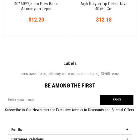
40*60*2,5 cm Pres Baskı
Açılı İtalyan Tip Delikli Tava
Alüminyum Tepsi
40x60 Cm
$12.20
$12.18
Labels
pres baskı tepsi
,
alüminyum tepsi
,
pastane tepsi
,
53*65 tepsi
,
BE AMONG THE FIRST
SEND
Subscribe to Our Newsletter for Exclusive Access to Discounts and Special Offers.
For Us
Customer Relations