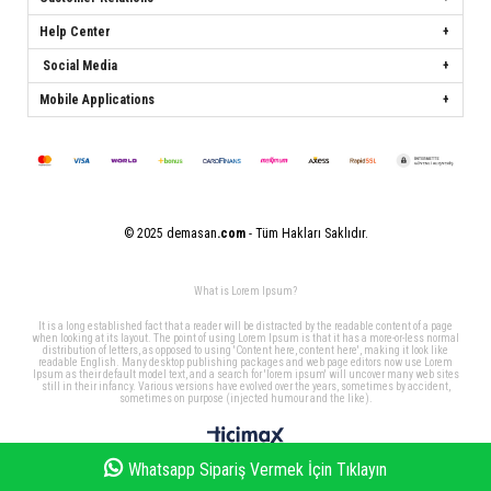
Help Center
Social Media
Mobile Applications
© 2025 demasan
.com
- Tüm Hakları Saklıdır.
What is Lorem Ipsum?
It is a long established fact that a reader will be distracted by the readable content of a page
when looking at its layout. The point of using Lorem Ipsum is that it has a more-or-less normal
distribution of letters, as opposed to using 'Content here, content here', making it look like
readable English. Many desktop publishing packages and web page editors now use Lorem
Ipsum as their default model text, and a search for 'lorem ipsum' will uncover many web sites
still in their infancy. Various versions have evolved over the years, sometimes by accident,
sometimes on purpose (injected humour and the like).
Whatsapp Sipariş Vermek İçin Tıklayın
Homepage
My Favorites
My Cart
Member Log In