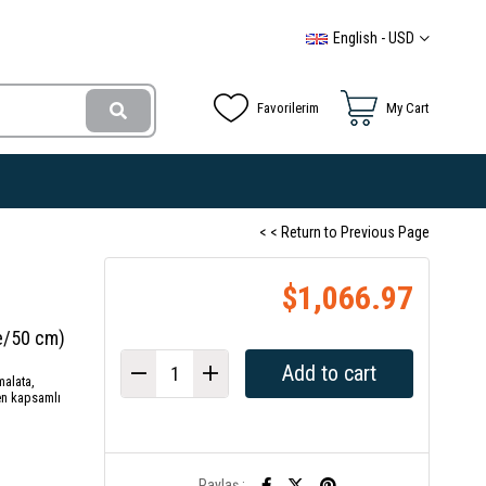
English - USD
Favorilerim
My Cart
< < Return to Previous Page
$1,066.97
e/50 cm)
malata,
en kapsamlı
Paylaş :