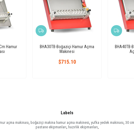
 Cm Hamur
BHA30TB-Boğaziçi Hamur Açma
BHA40TB-B
ası
Makinesi
Aç
1
$715.10
Labels
mur açma makinası
,
boğaziçi makina hamur açma makinesi
,
yufka yedek makinası
,
30 cm
pastane ekipmanları
,
hazırlık ekipmanları
,