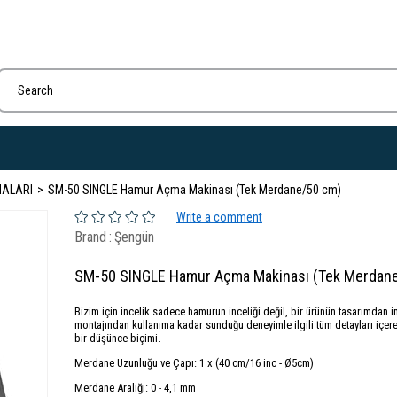
ALARI
SM-50 SINGLE Hamur Açma Makinası (Tek Merdane/50 cm)
Write a comment
Brand
:
Şengün
SM-50 SINGLE Hamur Açma Makinası (Tek Merdan
Bizim için incelik sadece hamurun inceliği değil, bir ürünün tasarımdan i
montajından kullanıma kadar sunduğu deneyimle ilgili tüm detayları içer
bir düşünce biçimi.
Merdane Uzunluğu ve Çapı: 1 x (40 cm/16 inc - Ø5cm)
Merdane Aralığı: 0 - 4,1 mm