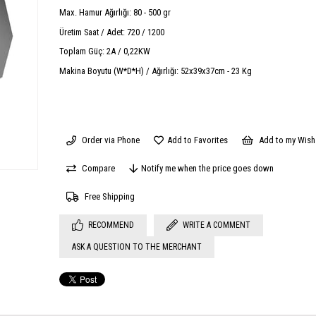
Max. Hamur Ağırlığı: 80 - 500 gr
Üretim Saat / Adet: 720 / 1200
Toplam Güç: 2A / 0,22KW
Makina Boyutu (W*D*H) / Ağırlığı: 52x39x37cm - 23 Kg
Order via Phone
Add to Favorites
Add to my Wish 
Compare
Notify me when the price goes down
Free Shipping
RECOMMEND
WRITE A COMMENT
ASK A QUESTION TO THE MERCHANT