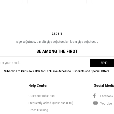
Labels
şişe soğutucu
,
bar altı şişe soğutucular
,
krom şişe soğutucu
,
BE AMONG THE FIRST
SEND
Subscribe to Our Newsletter for Exclusive Access to Discounts and Special Offers.
Help Center
Social Medi
Customer Relations
Facebook
Frequently Asked Questions (FAQ)
Youtube
s
Order Tracking