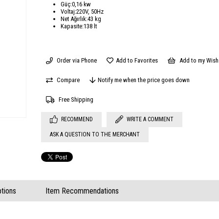
Güç:0,16 kw
Voltaj:220V, 50Hz
Net Ağırlık:43 kg
Kapasite:138 lt
Order via Phone
Add to Favorites
Add to my Wish 
Compare
Notify me when the price goes down
Free Shipping
RECOMMEND
WRITE A COMMENT
ASK A QUESTION TO THE MERCHANT
tions
Item Recommendations