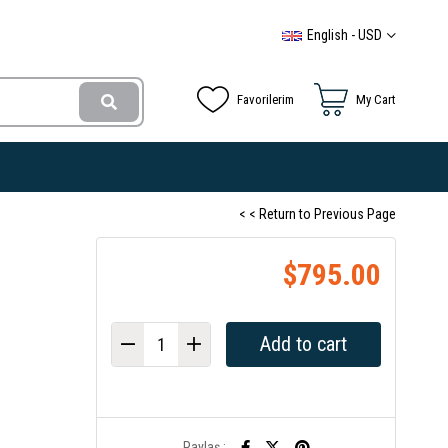
English - USD
Favorilerim
My Cart
< < Return to Previous Page
$795.00
Paylaş :