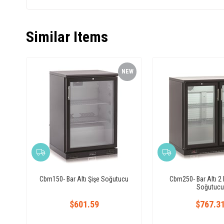
Similar Items
NEW
ITEM
Cbm150- Bar Altı Şişe Soğutucu
Cbm250- Bar Altı 2 K
Soğutucu
$601.59
$767.3