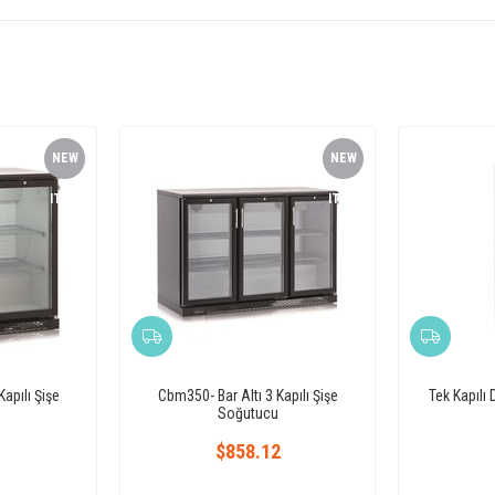
NEW
NEW
ITEM
ITEM
apılı Şişe
Cbm350- Bar Altı 3 Kapılı Şişe
Tek Kapılı
Soğutucu
1
$858.12