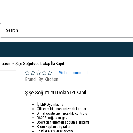
eration
Şişe Soğutucu Dolap İki Kapılı
Write a comment
Brand
:
By Kitchen
Şişe Soğutucu Dolap İki Kapılı
İç LED Aydınlatma
Çift cam kilit mekanizmalı kapılar
Dijital göstergeli sıcaklık kontrolü
R600A soğutucu gaz
Doğrudan üflemeli soğutma sistemi
Krom kaplama iç raflar
Ebatlar:600x500x895mm