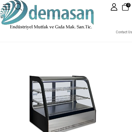
0
Set Üstü Teşhir Ünitesi, Isıtmalı (120 cm)
Contact Us