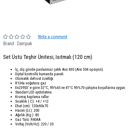
Write a comment
Brand
:
Dampak
Set Üstü Teşhir Ünitesi, Isıtmalı (120 cm)
İç, dış gövde paslanmaz çelik Aisi 430 (Aisi 304 opsiyon).
Dijital kontrollü kumanda paneli
Otomatik defrost özelliği.
R134a soğutucu gaz
En23953' e göre 32°C, Rh%65 ve 41°C Rh%70 çalışma koşullarına uygun.
Standart LED aydınlatma
Kromaj kaplama raflar
Sıcaklık ( C): +4 / +12
Ebat (cm): 120x60x70
Hacim (Lt.): 200
Ağırlık (Kg.): 85
Gaz Türü: R404A
Voltaj (Volt/Hz): 220 / 20