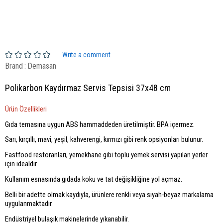
Write a comment
Brand
:
Demasan
Polikarbon Kaydırmaz Servis Tepsisi 37x48 cm
Ürün Özellikleri
Gıda temasına uygun ABS hammaddeden üretilmiştir. BPA içermez.
Sarı, kırçıllı, mavi, yeşil, kahverengi, kırmızı gibi renk opsiyonları bulunur.
Fastfood restoranları, yemekhane gibi toplu yemek servisi yapılan yerler
için idealdir.
Kullanım esnasında gıdada koku ve tat değişikliğine yol açmaz.
Belli bir adette olmak kaydıyla, ürünlere renkli veya siyah-beyaz markalama
uygulanmaktadır.
Endüstriyel bulaşık makinelerinde yıkanabilir.