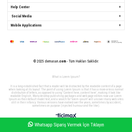
Help Center
Social Media
Mobile Applications
© 2025 demasan
.com
- Tüm Hakları Saklıdır.
What is Lorem Ipsum?
It is a long established fact that a reader will be distracted by the readable content of a page
when looking at its layout. The point of using Lorem Ipsum is that it has a more-or-less normal
distribution of letters, as opposed to using 'Content here, content here', making it look like
readable English. Many desktop publishing packages and web page editors now use Lorem
Ipsum as their default model text, and a search for 'lorem ipsum' will uncover many web sites
still in their infancy. Various versions have evolved over the years, sometimes by accident,
sometimes on purpose (injected humour and the like).
Whatsapp Sipariş Vermek İçin Tıklayın
Homepage
My Favorites
My Cart
Member Log In