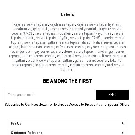
Labels
kaymaz servis tepsisi
,
kaydırmaz tepsi
,
kaymaz servis tepsi fiyatları
,
kaydırmaz çay tepsisi
,
kaymaz servis tepsisi yuvarlak
,
kaymaz servis
tepsisi 37x53
,
servis tepsisi modelleri
,
servis tepsisi kaydırmaz
,
servis
tepsisi plastik
,
servis tepsisi büyük
,
servis tepsisi 37x53
,
servis tepsisi
toptan
,
servis tepsisi fiyatları
,
servis tepsisi ahşap
,
kahve servis tepsisi
ahşap
,
burger servis tepsisi
,
cafe servis tepsisi
,
cay servis tepsisi
,
servis
tepsi çeşitleri
,
çay servis tepsisi
,
döner servis tepsisi
,
dikdörtgen servis
tepsisi
,
dürüm servis tepsisi
,
endüstriyel servis tepsisi
,
self servis tepsisi
fiyatları
,
plastik servis tepsisi fiyatları
,
garson servis tepsisi
,
lokanta
servis tepsisi
,
logolu servis tepsisi
,
melamin servis tepsisi
,
otel servis
tepsisi
,
BE AMONG THE FIRST
SEND
Subscribe to Our Newsletter for Exclusive Access to Discounts and Special Offers.
For Us
Customer Relations