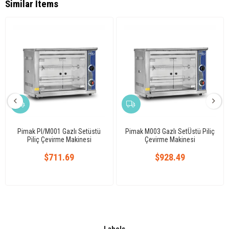
Similar Items
Pimak PI/M001 Gazlı Setüstü
Pimak M003 Gazlı SetÜstü Piliç
Piliç Çevirme Makinesi
Çevirme Makinesi
$711.69
$928.49
Labels