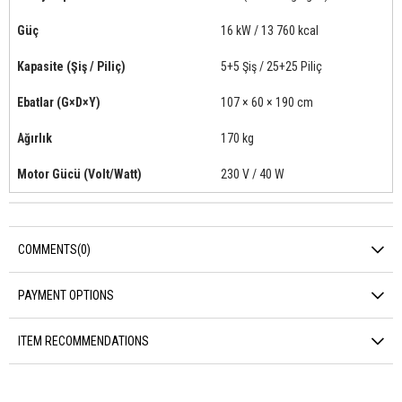
Güç
16 kW / 13 760 kcal
Kapasite (Şiş / Piliç)
5+5 Şiş / 25+25 Piliç
Ebatlar (G×D×Y)
107 × 60 × 190 cm
Ağırlık
170 kg
Motor Gücü (Volt/Watt)
230 V / 40 W
COMMENTS
(0)
PAYMENT OPTIONS
ITEM RECOMMENDATIONS