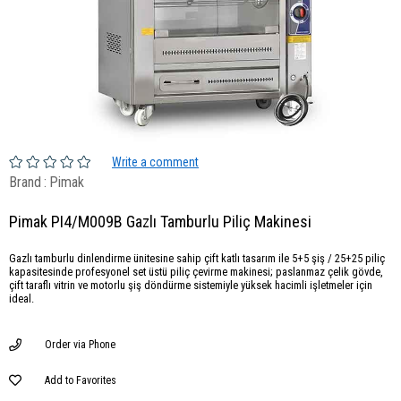
Write a comment
Brand
:
Pimak
Pimak PI4/M009B Gazlı Tamburlu Piliç Makinesi
Gazlı tamburlu dinlendirme ünitesine sahip çift katlı tasarım ile 5+5 şiş / 25+25 piliç
kapasitesinde profesyonel set üstü piliç çevirme makinesi; paslanmaz çelik gövde,
çift taraflı vitrin ve motorlu şiş döndürme sistemiyle yüksek hacimli işletmeler için
ideal.
Order via Phone
Add to Favorites