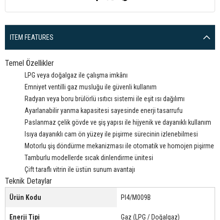
ITEM FEATURES
Temel Özellikler
LPG veya doğalgaz ile çalışma imkânı
Emniyet ventilli gaz musluğu ile güvenli kullanım
Radyan veya boru brülörlü ısıtıcı sistemi ile eşit ısı dağılımı
Ayarlanabilir yanma kapasitesi sayesinde enerji tasarrufu
Paslanmaz çelik gövde ve şiş yapısı ile hijyenik ve dayanıklı kullanım
Isıya dayanıklı cam ön yüzey ile pişirme sürecinin izlenebilmesi
Motorlu şiş döndürme mekanizması ile otomatik ve homojen pişirme
Tamburlu modellerde sıcak dinlendirme ünitesi
Çift taraflı vitrin ile üstün sunum avantajı
Teknik Detaylar
Ürün Kodu
PI4/M009B
Enerji Tipi
Gaz (LPG / Doğalgaz)