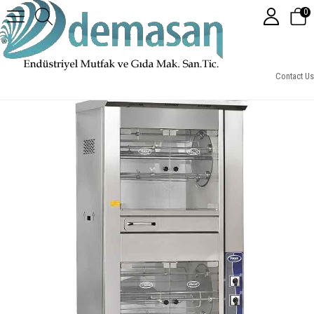
0
Pimak PI4/M009B Gazlı Tamburlu Piliç Makinesi
Contact Us