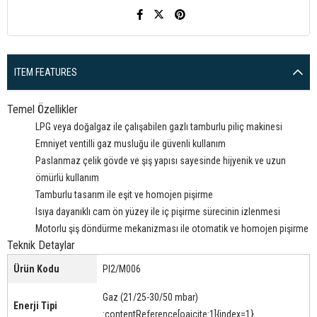
ITEM FEATURES
Temel Özellikler
LPG veya doğalgaz ile çalışabilen gazlı tamburlu piliç makinesi
Emniyet ventilli gaz musluğu ile güvenli kullanım
Paslanmaz çelik gövde ve şiş yapısı sayesinde hijyenik ve uzun
ömürlü kullanım
Tamburlu tasarım ile eşit ve homojen pişirme
Isıya dayanıklı cam ön yüzey ile iç pişirme sürecinin izlenmesi
Motorlu şiş döndürme mekanizması ile otomatik ve homojen pişirme
Teknik Detaylar
Ürün Kodu
PI2/M006
Gaz (21/25-30/50 mbar)
Enerji Tipi
:contentReference[oaicite:1]{index=1}