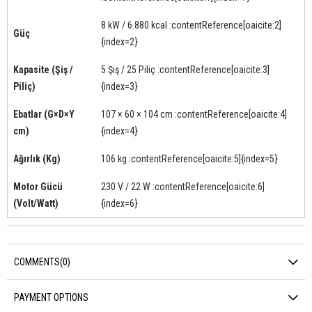
8 kW / 6.880 kcal :contentReference[oaicite:2]
Güç
{index=2}
Kapasite (Şiş /
5 Şiş / 25 Piliç :contentReference[oaicite:3]
Piliç)
{index=3}
Ebatlar (G×D×Y
107 × 60 × 104 cm :contentReference[oaicite:4]
cm)
{index=4}
Ağırlık (Kg)
106 kg :contentReference[oaicite:5]{index=5}
Motor Gücü
230 V / 22 W :contentReference[oaicite:6]
(Volt/Watt)
{index=6}
COMMENTS
(0)
PAYMENT OPTIONS