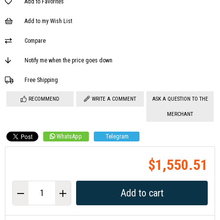
Add to Favorites
Add to my Wish List
Compare
Notify me when the price goes down
Free Shipping
RECOMMEND
WRITE A COMMENT
ASK A QUESTION TO THE
MERCHANT
WhatsApp
Telegram
$1,550.51