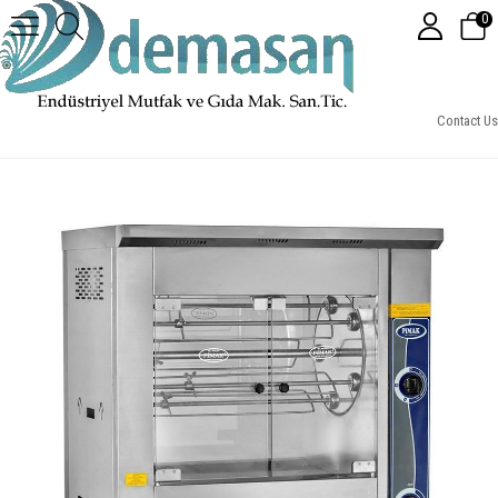
0
Pimak PI2/M006 Gazlı SetÜstü Tamburlu Piliç Makinesi
Contact Us