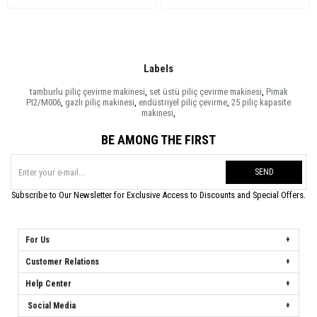
Labels
tamburlu piliç çevirme makinesi
,
set üstü piliç çevirme makinesi
,
Pimak
PI2/M006
,
gazlı piliç makinesi
,
endüstriyel piliç çevirme
,
25 piliç kapasite
makinesi
,
BE AMONG THE FIRST
SEND
Subscribe to Our Newsletter for Exclusive Access to Discounts and Special Offers.
For Us
Customer Relations
Help Center
Social Media